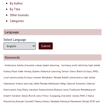
By Author
By Title
Other Journals
Categories
Language
Select Language
Keywords
: Ambarawa battle, character values, lesson planning
: harmony, multi ethnicity, high school
history, Pasar Gede
Among System, Historical Learning, Taman Siswa
Batik Girilayu, SMEs,
rural communities, Girilayu women
Borobudur Temple, Relief Lalitavistara, high school
Indonesian history learning
Cetho Temple, Kehidupan Religi, Sejarah, Economy
Colonial
Domination, Hajj Policy
Gerakan Nasionalisme, Budaya Jawa, Flashcard, Pembelajaran
kreatif.
Gerakan Sosial, Buruh, Jawa Timur.
Gusjigang, character values, MAN 2 Kudus
Maculinity, Rawyen Connell’s Theory, History Textbook, National Movement Period, KTSP and