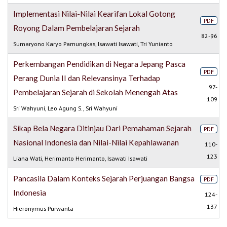
Implementasi Nilai-Nilai Kearifan Lokal Gotong
PDF
Royong Dalam Pembelajaran Sejarah
82-96
Sumaryono Karyo Pamungkas, Isawati Isawati, Tri Yunianto
Perkembangan Pendidikan di Negara Jepang Pasca
PDF
Perang Dunia II dan Relevansinya Terhadap
97-
Pembelajaran Sejarah di Sekolah Menengah Atas
109
Sri Wahyuni, Leo Agung S., Sri Wahyuni
Sikap Bela Negara Ditinjau Dari Pemahaman Sejarah
PDF
Nasional Indonesia dan Nilai-Nilai Kepahlawanan
110-
123
Liana Wati, Herimanto Herimanto, Isawati Isawati
Pancasila Dalam Konteks Sejarah Perjuangan Bangsa
PDF
Indonesia
124-
137
Hieronymus Purwanta