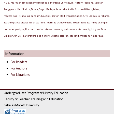
K-13.
Marhaenisme,Soekarno,Indonesia
Merdeka Curriculum, History Teaching, Sekolah
Penggerak
Multikultur, Tuban, Cagar Budaya
Muntaha Al-Hafidz, pendidikan, Islam,
modernisasi
Nrimo ing pandum, Courties, Kraton
Rail Transportation, City Ecology, Surakarta.
Teaching style, disciplines of learning, learning achievement.
cooperative learning, example
non example type, flipchart media, interest, learning outcomes
social reality, Lingkar Tanah
Lingkar Air, DI/TII, literature and history
wisata, sejarah, edukatif, museum, Ambarawa
Information
For Readers
For Authors
For Librarians
Undergraduate Program of History Education
Faculty of Teacher Training and Education
Sebelas Maret University