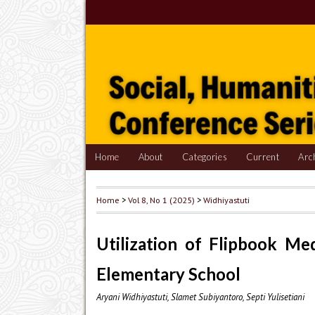
Home
About
Categories
Current
Arc
Home
>
Vol 8, No 1 (2025)
>
Widhiyastuti
Utilization of Flipbook Me
Elementary School
Aryani Widhiyastuti, Slamet Subiyantoro, Septi Yulisetiani