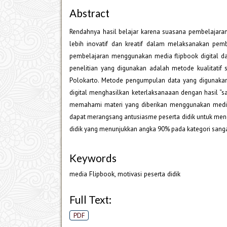
Abstract
Rendahnya hasil belajar karena suasana pembelajara
lebih inovatif dan kreatif dalam melaksanakan pemb
pembelajaran menggunakan media flipbook digital da
penelitian yang digunakan adalah metode kualitatif s
Polokarto. Metode pengumpulan data yang digunaka
digital menghasilkan keterlaksanaaan dengan hasil “s
memahami materi yang diberikan menggunakan media Fli
dapat merangsang antusiasme peserta didik untuk men
didik yang menunjukkan angka 90% pada kategori sanga
Keywords
media Flipbook, motivasi peserta didik
Full Text:
PDF