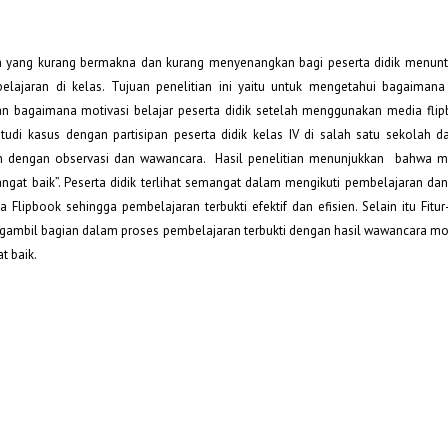
n yang kurang bermakna dan kurang menyenangkan bagi peserta didik menunt
elajaran di kelas. Tujuan penelitian ini yaitu untuk mengetahui bagaiman
n bagaimana motivasi belajar peserta didik setelah menggunakan media fli
tudi kasus dengan partisipan peserta didik kelas IV di salah satu sekolah da
n dengan observasi dan wawancara. Hasil penelitian menunjukkan bahwa me
angat baik”. Peserta didik terlihat semangat dalam mengikuti pembelajaran da
pbook sehingga pembelajaran terbukti efektif dan efisien. Selain itu Fitur-f
gambil bagian dalam proses pembelajaran terbukti dengan hasil wawancara mot
t baik.