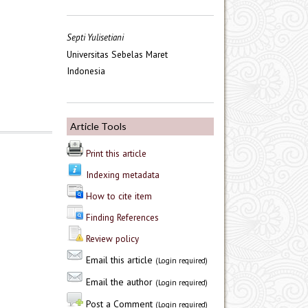
Septi Yulisetiani
Universitas Sebelas Maret
Indonesia
Article Tools
Print this article
Indexing metadata
How to cite item
Finding References
Review policy
Email this article
(Login required)
Email the author
(Login required)
Post a Comment
(Login required)