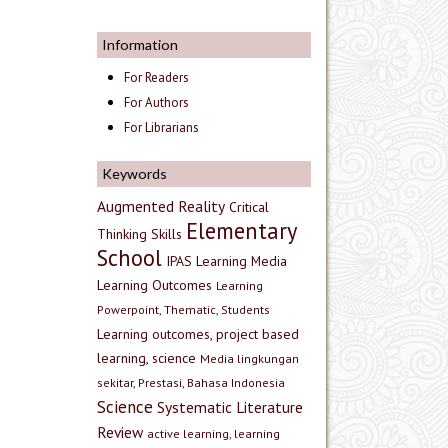
Information
For Readers
For Authors
For Librarians
Keywords
Augmented Reality
Critical
Elementary
Thinking Skills
School
IPAS
Learning Media
Learning Outcomes
Learning
Powerpoint, Thematic, Students
Learning outcomes, project based
learning, science
Media lingkungan
sekitar, Prestasi, Bahasa Indonesia
Science
Systematic Literature
Review
active learning, learning