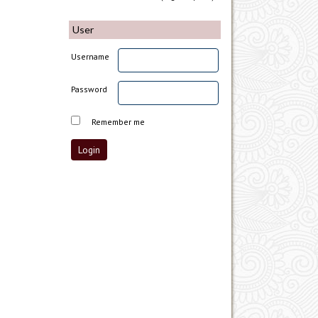
User
Username
Password
Remember me