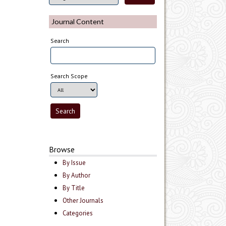
Journal Content
Search
Search Scope
Browse
By Issue
By Author
By Title
Other Journals
Categories