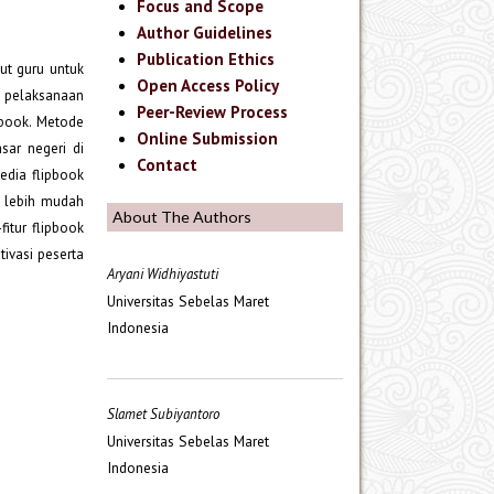
Focus and Scope
Author Guidelines
Publication Ethics
ut guru untuk
Open Access Policy
a pelaksanaan
Peer-Review Process
pbook. Metode
Online Submission
sar negeri di
Contact
dia flipbook
n lebih mudah
About The Authors
itur flipbook
ivasi peserta
Aryani Widhiyastuti
Universitas Sebelas Maret
Indonesia
Slamet Subiyantoro
Universitas Sebelas Maret
Indonesia