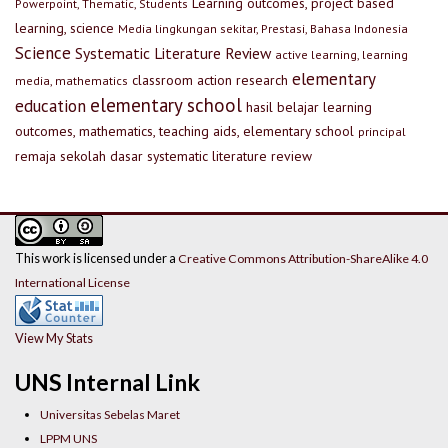
Learning outcomes, project based
Powerpoint, Thematic, Students
learning, science
Media lingkungan sekitar, Prestasi, Bahasa Indonesia
Science
Systematic Literature Review
active learning, learning
elementary
classroom action research
media, mathematics
elementary school
education
hasil belajar
learning
outcomes, mathematics, teaching aids, elementary school
principal
remaja
sekolah dasar
systematic literature review
This work is licensed under a
Creative Commons Attribution-ShareAlike 4.0
International License
View My Stats
UNS Internal Link
Universitas Sebelas Maret
LPPM UNS