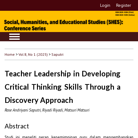
Login
Register
Home
>
Vol 8, No 1 (2025)
>
Saputri
Teacher Leadership in Developing
Critical Thinking Skills Through a
Discovery Approach
Rose Andriyani Saputri, Riyadi Riyadi, Matsuri Matsuri
Abstract
Studi ini meneliti peran kepemimpinan guru dalam mengembangkan