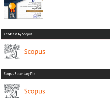
Citedness by Scopus
Scopus Secondary File