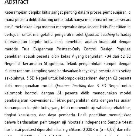
Abstract
Keterampilan berpikir kritis sangat penting dalam proses pembelajaran, di
mana peserta didik didorong untuk tidak hanya menerima informasi secara
pasif, melainkan juga mampu mengevaluasinya secara kritis. Penelitian ini
bertujuan untuk mengetahui pengaruh model
Quantum Teaching
terhadap
keterampilan berpikir kritis. Jenis penelitian adalah kuantitatif dengan
metode True Eksperimen Posttest-Only Control Design. Populasi
penelitian adalah peserta didik kelas V yang berjumlah 704 dari 32 SD
Negeri di kecamatan Slogohimo. Teknik pengambilan sampel dengan
cluster random sampling yang berdasarkan banyaknya peserta didik setiap
sekolahnya, 3 SD Negeri untuk kelompok eksperimen dengan 62 peserta
didik menggunakan model
Quantum Teaching
dan 3 SD Negeri untuk
kelompok kontrol dengan 61 peserta didik menggunakan model
pembelajaran konvensional. Teknik pengambilan data dengan tes uraian
kemampuan berpikir kritis, yang telah memenuhi uji validitas, reliabilitas,
tingkat kesukuran, dan daya pembeda. Hasil penelitian menunjukkan
bahwa berdasarkan perhitungan uji hipotesis Independent Sample t-test
hasil nilai posttest diperoleh nilai signifikansi 0,000 < α (α = 0,05) dan nilai