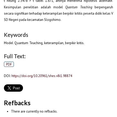
t hitung 2.3478 > t tabel 1.671, artinya menerima hipotesis alternatif.
Kesimpulan penelitian adalah model
Quantum Teaching
berpengaruh
secara signifikan terhadap keterampilan berpikir krtitis peserta didik kelas V
SD Negeri pada kecamatan Slogohimo.
Keywords
Model Quantum Teaching, keterampilan, berpikir kritis.
Full Text:
PDF
DOI:
https://doi.org/10.20961/shes.v8i1.98874
Refbacks
There are currently no refbacks.