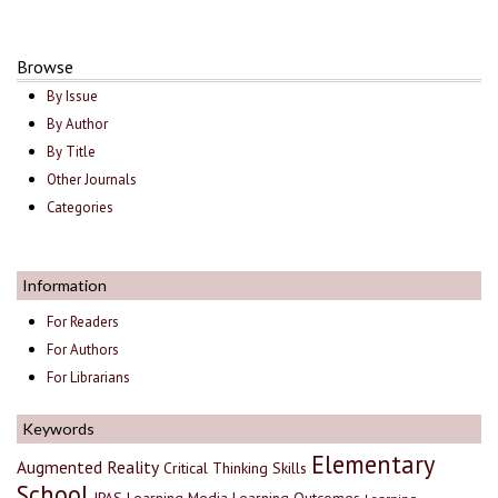
Browse
By Issue
By Author
By Title
Other Journals
Categories
Information
For Readers
For Authors
For Librarians
Keywords
Elementary
Augmented Reality
Critical Thinking Skills
School