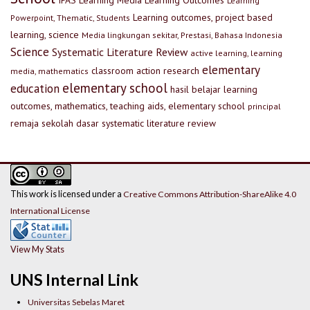
IPAS
Learning Media
Learning Outcomes
Learning
Learning outcomes, project based
Powerpoint, Thematic, Students
learning, science
Media lingkungan sekitar, Prestasi, Bahasa Indonesia
Science
Systematic Literature Review
active learning, learning
elementary
classroom action research
media, mathematics
elementary school
education
hasil belajar
learning
outcomes, mathematics, teaching aids, elementary school
principal
remaja
sekolah dasar
systematic literature review
This work is licensed under a
Creative Commons Attribution-ShareAlike 4.0
International License
View My Stats
UNS Internal Link
Universitas Sebelas Maret