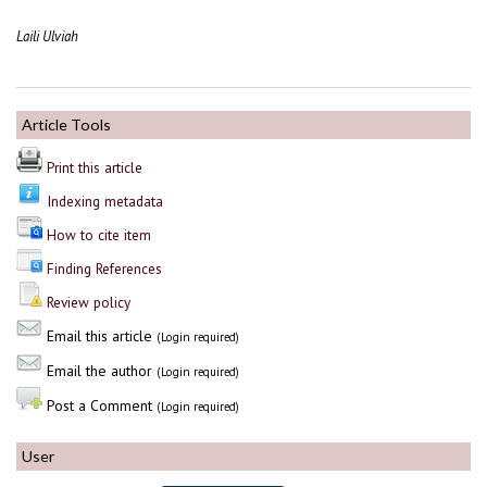
Laili Ulviah
Article Tools
Print this article
Indexing metadata
How to cite item
Finding References
Review policy
Email this article
(Login required)
Email the author
(Login required)
Post a Comment
(Login required)
User