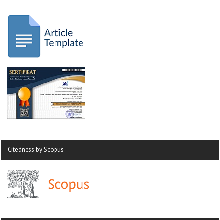
Citedness by Scopus