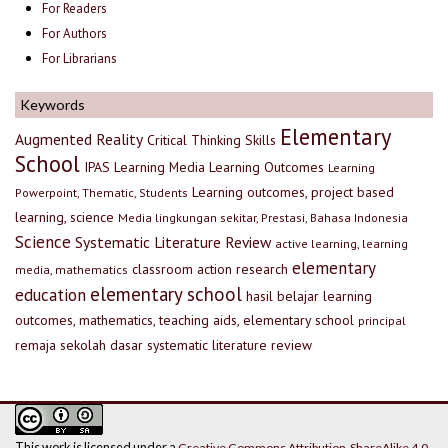
For Readers
For Authors
For Librarians
Keywords
Elementary
Augmented Reality
Critical Thinking Skills
School
IPAS
Learning Media
Learning Outcomes
Learning
Learning outcomes, project based
Powerpoint, Thematic, Students
learning, science
Media lingkungan sekitar, Prestasi, Bahasa Indonesia
Science
Systematic Literature Review
active learning, learning
elementary
classroom action research
media, mathematics
elementary school
education
hasil belajar
learning
outcomes, mathematics, teaching aids, elementary school
principal
remaja
sekolah dasar
systematic literature review
This work is licensed under a
Creative Commons Attribution-ShareAlike 4.0