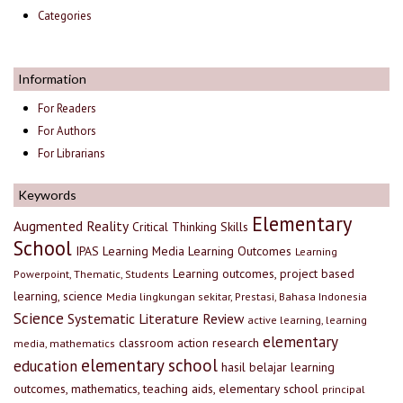
Categories
Information
For Readers
For Authors
For Librarians
Keywords
Elementary
Augmented Reality
Critical Thinking Skills
School
IPAS
Learning Media
Learning Outcomes
Learning
Learning outcomes, project based
Powerpoint, Thematic, Students
learning, science
Media lingkungan sekitar, Prestasi, Bahasa Indonesia
Science
Systematic Literature Review
active learning, learning
elementary
classroom action research
media, mathematics
elementary school
education
hasil belajar
learning
outcomes, mathematics, teaching aids, elementary school
principal