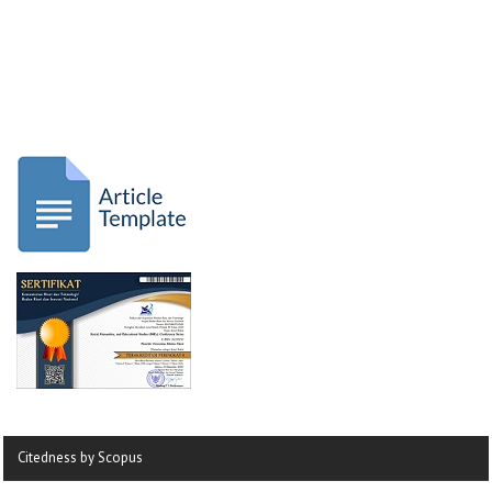
Citedness by Scopus