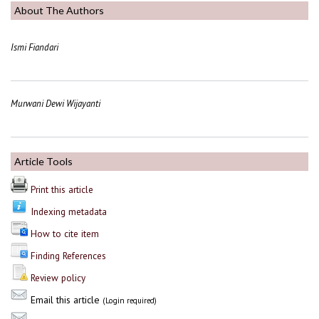
About The Authors
Ismi Fiandari
Murwani Dewi Wijayanti
Article Tools
Print this article
Indexing metadata
How to cite item
Finding References
Review policy
Email this article
(Login required)