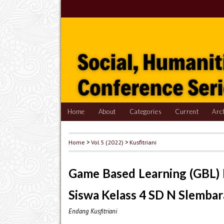
Home
About
Categories
Current
Arc
Home
>
Vol 5 (2022)
>
Kusfitriani
Game Based Learning (GBL) 
Siswa Kelass 4 SD N Slemba
Endang Kusfitriani