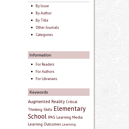
By Issue
By Author
By Title
Other Journals
Categories
Information
For Readers
For Authors
For Librarians
Keywords
Augmented Reality
Critical
Elementary
Thinking Skills
School
IPAS
Learning Media
Learning Outcomes
Learning