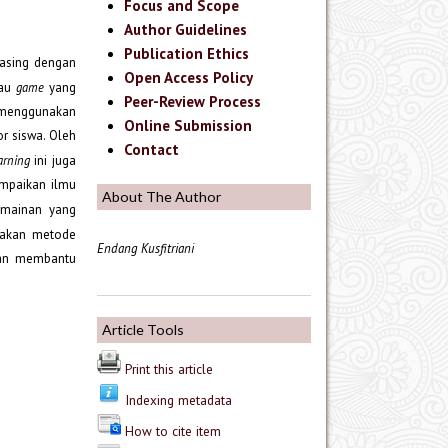
Focus and Scope
Author Guidelines
Publication Ethics
 asing dengan
Open Access Policy
tau
game
yang
Peer-Review Process
 menggunakan
Online Submission
r siswa. Oleh
Contact
arning
ini juga
ampaikan ilmu
About The Author
rmainan yang
akan metode
Endang Kusfitriani
dan membantu
Article Tools
Print this article
Indexing metadata
How to cite item