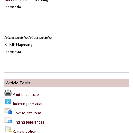
Indonesia
Ni’matussaleha Ni’matussaleha
STKIP Majenang
Indonesia
Article Tools
Print this article
Indexing metadata
How to cite item
Finding References
Review policy