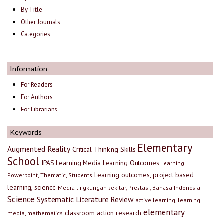
By Title
Other Journals
Categories
Information
For Readers
For Authors
For Librarians
Keywords
Elementary
Augmented Reality
Critical Thinking Skills
School
IPAS
Learning Media
Learning Outcomes
Learning
Learning outcomes, project based
Powerpoint, Thematic, Students
learning, science
Media lingkungan sekitar, Prestasi, Bahasa Indonesia
Science
Systematic Literature Review
active learning, learning
elementary
classroom action research
media, mathematics