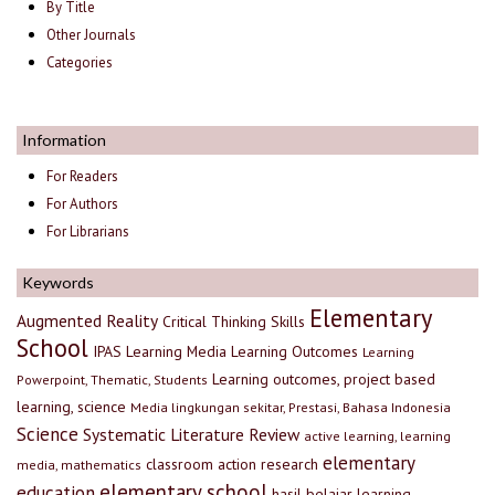
By Title
Other Journals
Categories
Information
For Readers
For Authors
For Librarians
Keywords
Elementary
Augmented Reality
Critical Thinking Skills
School
IPAS
Learning Media
Learning Outcomes
Learning
Learning outcomes, project based
Powerpoint, Thematic, Students
learning, science
Media lingkungan sekitar, Prestasi, Bahasa Indonesia
Science
Systematic Literature Review
active learning, learning
elementary
classroom action research
media, mathematics
elementary school
education
hasil belajar
learning