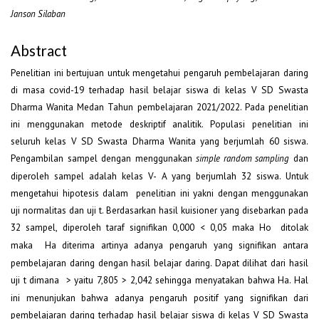
Janson Silaban
Abstract
Penelitian ini bertujuan untuk mengetahui pengaruh pembelajaran daring
di masa covid-19 terhadap hasil belajar siswa di kelas V SD Swasta
Dharma Wanita Medan Tahun pembelajaran 2021/2022. Pada penelitian
ini menggunakan metode deskriptif analitik. Populasi penelitian ini
seluruh kelas V SD Swasta Dharma Wanita yang berjumlah 60 siswa.
Pengambilan sampel dengan menggunakan
dan
simple random sampling
diperoleh sampel adalah kelas V- A yang berjumlah 32 siswa. Untuk
mengetahui hipotesis dalam penelitian ini yakni dengan menggunakan
uji normalitas dan uji t. Berdasarkan hasil kuisioner yang disebarkan pada
32 sampel, diperoleh taraf signifikan 0,000 < 0,05 maka H
ditolak
o
maka H
diterima artinya adanya pengaruh yang signifikan antara
a
pembelajaran daring dengan hasil belajar daring. Dapat dilihat dari hasil
uji t dimana > yaitu 7,805 > 2,042 sehingga menyatakan bahwa H
. Hal
a
ini menunjukan bahwa adanya pengaruh positif yang signifikan dari
pembelajaran daring terhadap hasil belajar siswa di kelas V SD Swasta