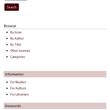
Browse
By Issue
By Author
By Title
Other Journals
Categories
Information
For Readers
For Authors
For Librarians
Keywords