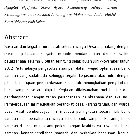
Muhammad Nurrahman, Novita Riana Sari, Rimba Nadi Putantri,
Rofiqotul Ngafiyah, Shiva Ayusa Kusumaning Rahayu, Sivani
Fitrianingrum, Tanti Kusuma Amaningrum, Mohammad Abdul Mukhit,
Sinta Ulil Amri, Moh Salimi
Abstract
Sasaran dari kegiatan ini adalah seluruh warga Desa Jatimalang dengan
metode pelaksanaan yaitu metode pendampingan
dengan waktu
pelaksanaan selama 6 bulan terhitung sejak bulan Juni-November tahun
2022. Perlu adanya pengelolaan sampah dalam wujud optimalisasi bank
sampah yang sudah ada, sehingga terjalin kerjasama atau mitra dengan
pihak lain. Tujuan pemberdayaan ini adalah meningkatkan pengelolaan
bank sampah secara digital. Kegiatan dilaksanakan melalui metode
pendampingan dengan tahap perencanaan, pelaksanaan dan evaluasi.
Pemberdayaan ini melibatkan perangkat desa, karang taruna, dan warga
desa. Hasil pemberdayaan ini meliputi peningkatan secara fisik bank
sampah dan pemahaman warga terkait bank sampah. Pertama, bank
sampah di desa mengalami perkembangan fasilitas yaitu website bank
sampah, banner pemilahan sampah, dan perbaikan bangunan. Kedua,