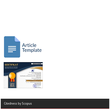
Citedness by Scopus