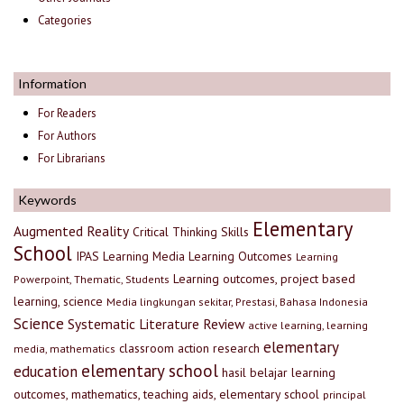
Categories
Information
For Readers
For Authors
For Librarians
Keywords
Elementary
Augmented Reality
Critical Thinking Skills
School
IPAS
Learning Media
Learning Outcomes
Learning
Learning outcomes, project based
Powerpoint, Thematic, Students
learning, science
Media lingkungan sekitar, Prestasi, Bahasa Indonesia
Science
Systematic Literature Review
active learning, learning
elementary
classroom action research
media, mathematics
elementary school
education
hasil belajar
learning
outcomes, mathematics, teaching aids, elementary school
principal