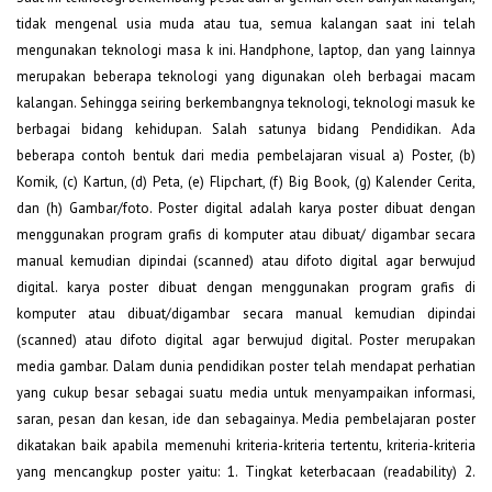
tidak mengenal usia muda atau tua, semua kalangan saat ini telah
mengunakan teknologi masa k ini. Handphone, laptop, dan yang lainnya
merupakan beberapa teknologi yang digunakan oleh berbagai macam
kalangan. Sehingga seiring berkembangnya teknologi, teknologi masuk ke
berbagai bidang kehidupan. Salah satunya bidang Pendidikan. Ada
beberapa contoh bentuk dari media pembelajaran visual a) Poster, (b)
Komik, (c) Kartun, (d) Peta, (e) Flipchart, (f) Big Book, (g) Kalender Cerita,
dan (h) Gambar/foto. Poster digital adalah karya poster dibuat dengan
menggunakan program grafis di komputer atau dibuat/ digambar secara
manual kemudian dipindai (scanned) atau difoto digital agar berwujud
digital. karya poster dibuat dengan menggunakan program grafis di
komputer atau dibuat/digambar secara manual kemudian dipindai
(scanned) atau difoto digital agar berwujud digital. Poster merupakan
media gambar. Dalam dunia pendidikan poster telah mendapat perhatian
yang cukup besar sebagai suatu media untuk menyampaikan informasi,
saran, pesan dan kesan, ide dan sebagainya. Media pembelajaran poster
dikatakan baik apabila memenuhi kriteria-kriteria tertentu, kriteria-kriteria
yang mencangkup poster yaitu: 1. Tingkat keterbacaan (readability) 2.