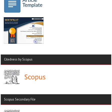
Citedness by Scopus
Scopus Secondary File