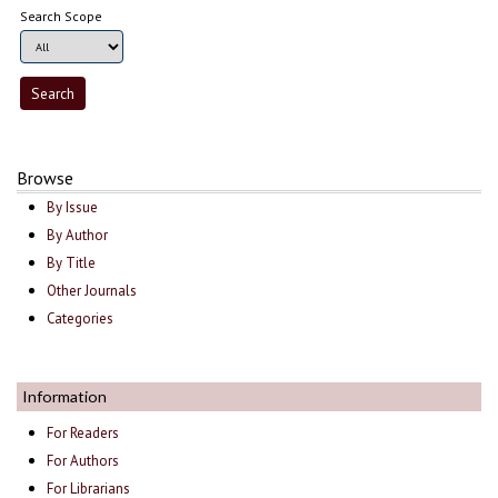
Search Scope
Browse
By Issue
By Author
By Title
Other Journals
Categories
Information
For Readers
For Authors
For Librarians