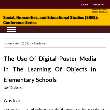
Login
Register
Home
>
Vol 4 (2021)
>
Susilawati
The Use Of Digital Poster Media
in The Learning Of Objects in
Elementary Schools
Wati Susilawati
Abstract
Saat ini teknologi berkembang pesat dan di gemari oleh banyak kalangan,