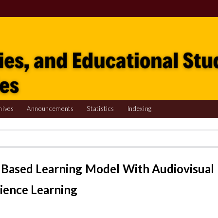
hives
Announcements
Statistics
Indexing
Based Learning Model With Audiovisual
ience Learning