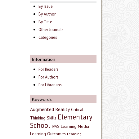
By Issue
By Author
By Title
Other Journals
Categories
Information
For Readers
For Authors
For Librarians
Keywords
Augmented Reality
Critical
Elementary
Thinking Skills
School
IPAS
Learning Media
Learning Outcomes
Learning