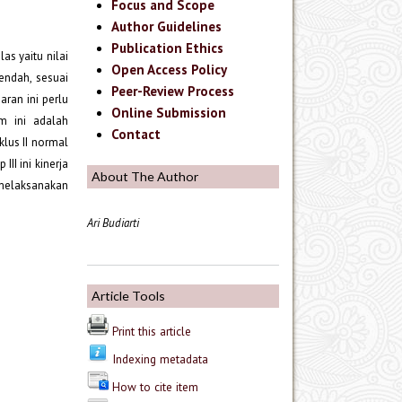
Focus and Scope
Author Guidelines
Publication Ethics
as yaitu nilai
Open Access Policy
endah, sesuai
Peer-Review Process
aran ini perlu
Online Submission
m ini adalah
Contact
klus II normal
II ini kinerja
About The Author
 melaksanakan
Ari Budiarti
Article Tools
Print this article
Indexing metadata
How to cite item