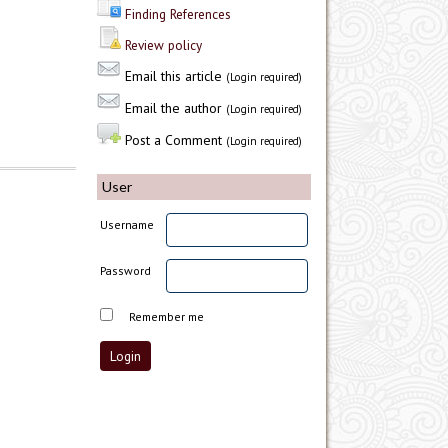
Finding References
Review policy
Email this article
(Login required)
Email the author
(Login required)
Post a Comment
(Login required)
User
Username
Password
Remember me