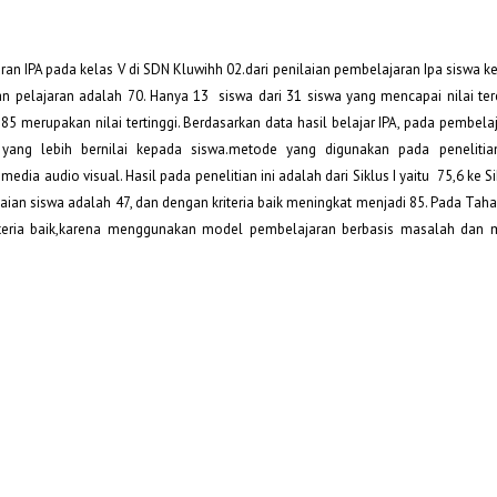
an IPA pada kelas V di SDN Kluwihh 02.dari penilaian pembelajaran Ipa siswa kel
n pelajaran adalah 70. Hanya 13 siswa dari 31 siswa yang mencapai nilai ter
85 merupakan nilai tertinggi. Berdasarkan data hasil belajar IPA, pada pembelaj
yang lebih bernilai kepada siswa.metode yang digunakan pada penelitia
 audio visual. Hasil pada penelitian ini adalah dari Siklus I yaitu 75,6 ke Si
aian siswa adalah 47, dan dengan kriteria baik meningkat menjadi 85. Pada Tahap I
kriteria baik,karena menggunakan model pembelajaran berbasis masalah dan