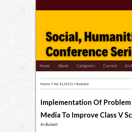
Home
About
Categories
Current
Arc
Home
>
Vol 4 (2021)
>
Budiarti
Implementation Of Problem 
Media To Improve Class V Sc
Ari Budiarti