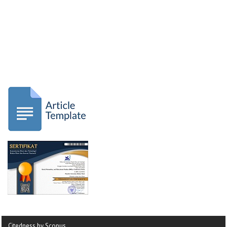
Citedness by Scopus