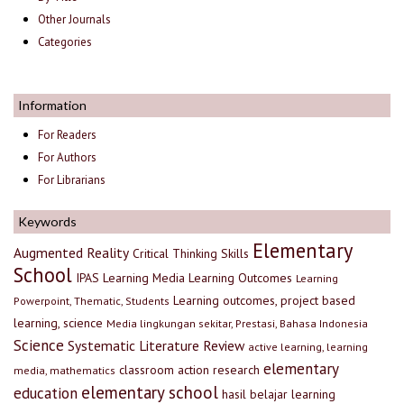
Other Journals
Categories
Information
For Readers
For Authors
For Librarians
Keywords
Elementary
Augmented Reality
Critical Thinking Skills
School
IPAS
Learning Media
Learning Outcomes
Learning
Learning outcomes, project based
Powerpoint, Thematic, Students
learning, science
Media lingkungan sekitar, Prestasi, Bahasa Indonesia
Science
Systematic Literature Review
active learning, learning
elementary
classroom action research
media, mathematics
elementary school
education
hasil belajar
learning