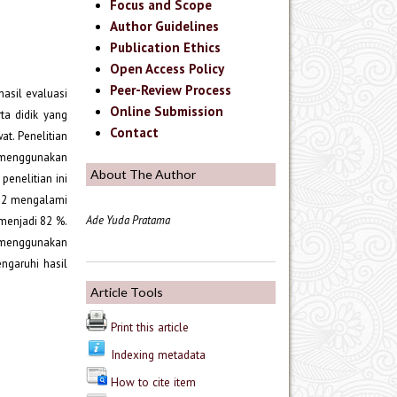
Focus and Scope
Author Guidelines
Publication Ethics
Open Access Policy
Peer-Review Process
asil evaluasi
Online Submission
ta didik yang
Contact
t. Penelitian
k menggunakan
About The Author
enelitian ini
us 2 mengalami
Ade Yuda Pratama
 menjadi 82 %.
n menggunakan
ngaruhi hasil
Article Tools
Print this article
Indexing metadata
How to cite item