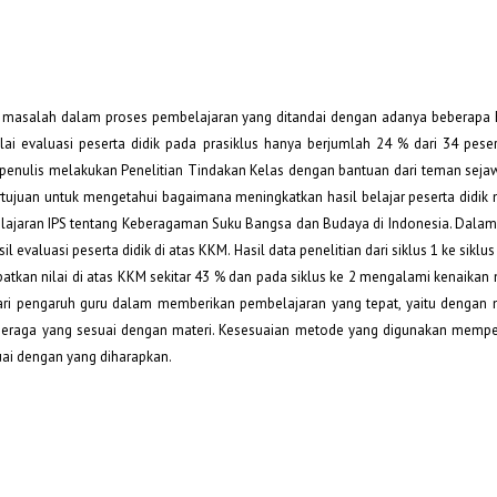
ya masalah dalam proses pembelajaran yang ditandai dengan adanya beberapa h
ilai evaluasi peserta didik pada prasiklus hanya berjumlah 24 % dari 34 peser
 penulis melakukan Penelitian Tindakan Kelas dengan bantuan dari teman sejawa
bertujuan untuk mengetahui bagaimana meningkatkan hasil belajar peserta didi
aran IPS tentang Keberagaman Suku Bangsa dan Budaya di Indonesia. Dalam p
l evaluasi peserta didik di atas KKM. Hasil data penelitian dari siklus 1 ke sikl
patkan nilai di atas KKM sekitar 43 % dan pada siklus ke 2 mengalami kenaikan
s dari pengaruh guru dalam memberikan pembelajaran yang tepat, yaitu denga
peraga yang sesuai dengan materi. Kesesuaian metode yang digunakan mempe
suai dengan yang diharapkan.