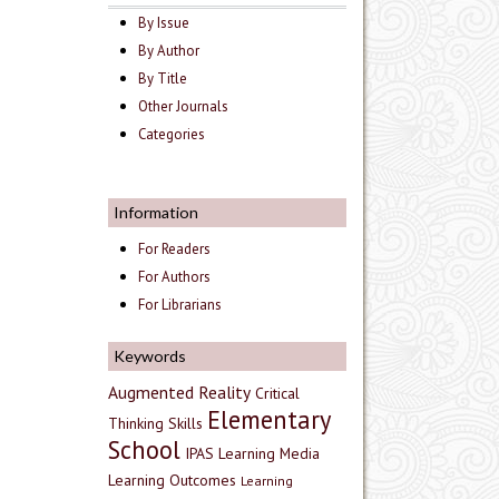
By Issue
By Author
By Title
Other Journals
Categories
Information
For Readers
For Authors
For Librarians
Keywords
Augmented Reality
Critical
Elementary
Thinking Skills
School
IPAS
Learning Media
Learning Outcomes
Learning