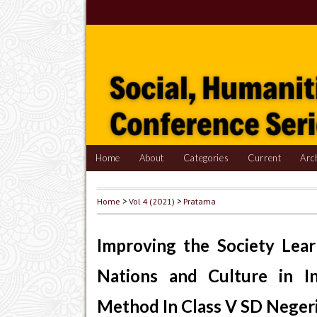
Home
About
Categories
Current
Arc
Home
>
Vol 4 (2021)
>
Pratama
Improving the Society Lea
Nations and Culture in I
Method In Class V SD Neger