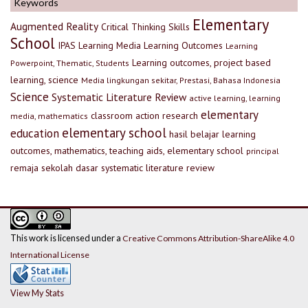
Keywords
Elementary
Augmented Reality
Critical Thinking Skills
School
IPAS
Learning Media
Learning Outcomes
Learning
Learning outcomes, project based
Powerpoint, Thematic, Students
learning, science
Media lingkungan sekitar, Prestasi, Bahasa Indonesia
Science
Systematic Literature Review
active learning, learning
elementary
classroom action research
media, mathematics
elementary school
education
hasil belajar
learning
outcomes, mathematics, teaching aids, elementary school
principal
remaja
sekolah dasar
systematic literature review
This work is licensed under a
Creative Commons Attribution-ShareAlike 4.0
International License
View My Stats