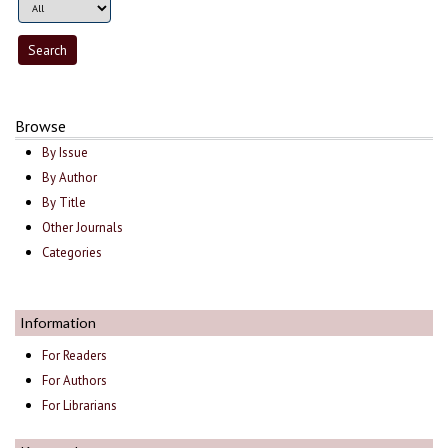
Browse
By Issue
By Author
By Title
Other Journals
Categories
Information
For Readers
For Authors
For Librarians