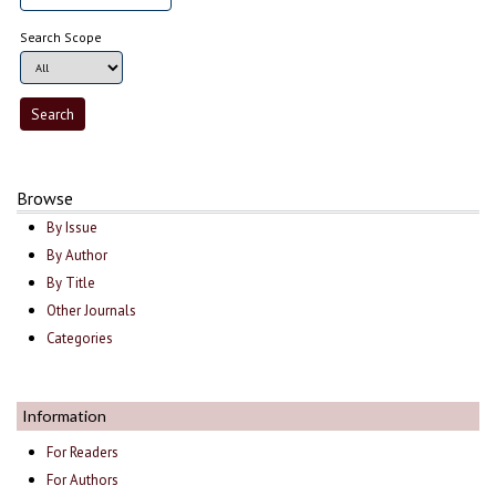
Search Scope
Browse
By Issue
By Author
By Title
Other Journals
Categories
Information
For Readers
For Authors