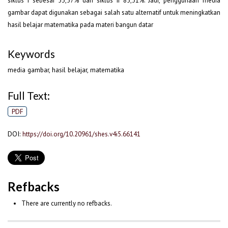
siklus I sebesar 53,57% dan siklus II 85,31%. Jadi, penggunaan media
gambar dapat digunakan sebagai salah satu alternatif untuk meningkatkan
hasil belajar matematika pada materi bangun datar
Keywords
media gambar, hasil belajar, matematika
Full Text:
PDF
DOI:
https://doi.org/10.20961/shes.v4i5.66141
Refbacks
There are currently no refbacks.