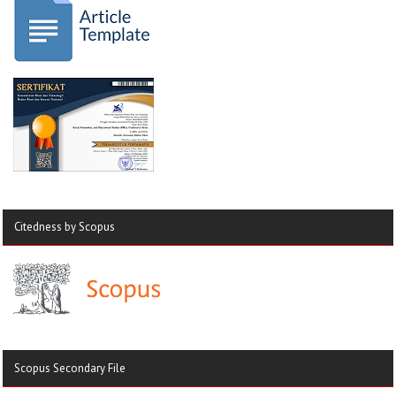
Citedness by Scopus
Scopus Secondary File