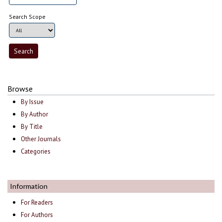
Search Scope
Browse
By Issue
By Author
By Title
Other Journals
Categories
Information
For Readers
For Authors