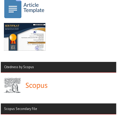
Citedness by Scopus
Scopus Secondary File