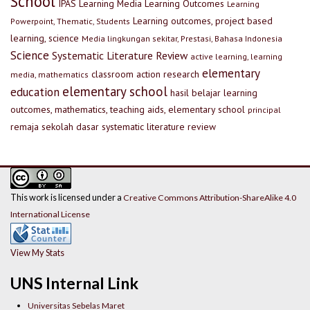
School
IPAS
Learning Media
Learning Outcomes
Learning
Learning outcomes, project based
Powerpoint, Thematic, Students
learning, science
Media lingkungan sekitar, Prestasi, Bahasa Indonesia
Science
Systematic Literature Review
active learning, learning
elementary
classroom action research
media, mathematics
elementary school
education
hasil belajar
learning
outcomes, mathematics, teaching aids, elementary school
principal
remaja
sekolah dasar
systematic literature review
This work is licensed under a
Creative Commons Attribution-ShareAlike 4.0
International License
View My Stats
UNS Internal Link
Universitas Sebelas Maret