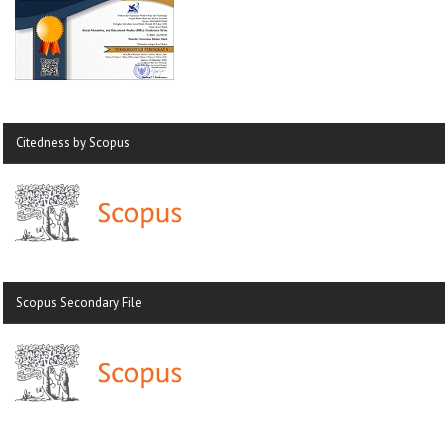
Citedness by Scopus
Scopus Secondary File