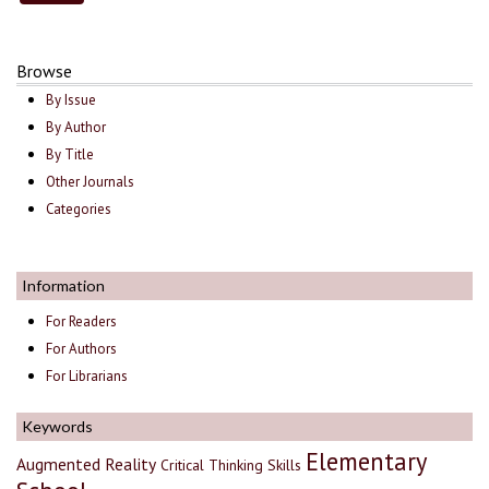
Browse
By Issue
By Author
By Title
Other Journals
Categories
Information
For Readers
For Authors
For Librarians
Keywords
Elementary
Augmented Reality
Critical Thinking Skills