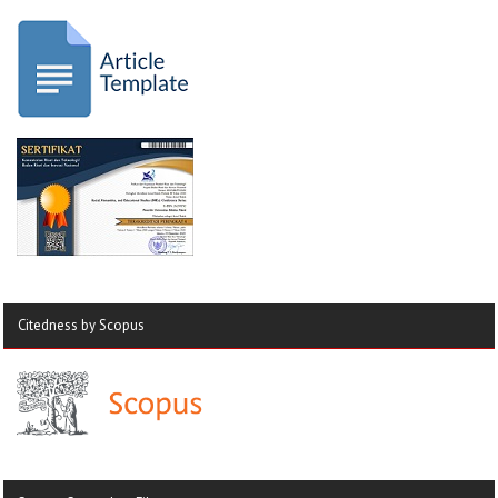
Citedness by Scopus