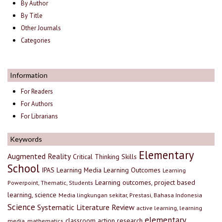
By Author
By Title
Other Journals
Categories
Information
For Readers
For Authors
For Librarians
Keywords
Elementary
Augmented Reality
Critical Thinking Skills
School
IPAS
Learning Media
Learning Outcomes
Learning
Learning outcomes, project based
Powerpoint, Thematic, Students
learning, science
Media lingkungan sekitar, Prestasi, Bahasa Indonesia
Science
Systematic Literature Review
active learning, learning
elementary
classroom action research
media, mathematics