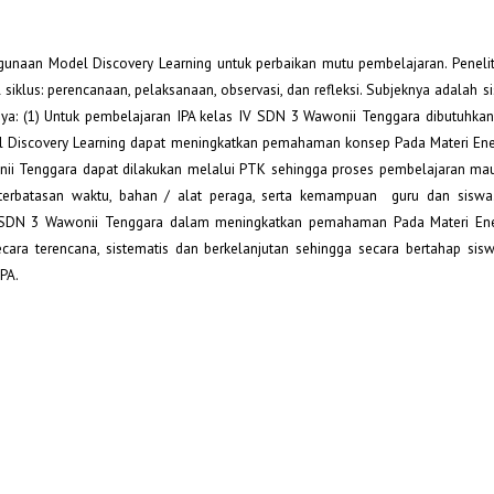
nggunaan Model Discovery Learning untuk perbaikan mutu pembelajaran. Peneli
siklus: perencanaan, pelaksanaan, observasi, dan refleksi. Subjeknya adalah s
ya: (1) Untuk pembelajaran IPA kelas IV SDN 3 Wawonii Tenggara dibutuhka
 Discovery Learning dapat meningkatkan pemahaman konsep Pada Materi Energ
nii Tenggara dapat dilakukan melalui PTK sehingga proses pembelajaran ma
eterbatasan waktu, bahan / alat peraga, serta kemampuan guru dan siswa.
SDN 3 Wawonii Tenggara dalam meningkatkan pemahaman Pada Materi Energ
ecara terencana, sistematis dan berkelanjutan sehingga secara bertahap si
PA.