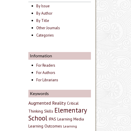
By Issue
By Author
By Title
Other Journals
Categories
Information
For Readers
For Authors
For Librarians
Keywords
Augmented Reality
Critical
Elementary
Thinking Skills
School
IPAS
Learning Media
Learning Outcomes
Learning