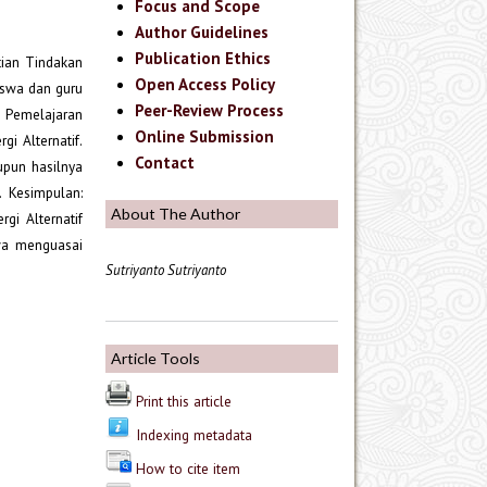
Focus and Scope
Author Guidelines
Publication Ethics
tian Tindakan
Open Access Policy
iswa dan guru
Peer-Review Process
n Pemelajaran
Online Submission
i Alternatif.
Contact
upun hasilnya
 Kesimpulan:
About The Author
i Alternatif
swa menguasai
Sutriyanto Sutriyanto
Article Tools
Print this article
Indexing metadata
How to cite item