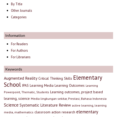
By Title
Other Journals
Categories
Information
For Readers
For Authors
For Librarians
Keywords
Elementary
Augmented Reality
Critical Thinking Skills
School
IPAS
Learning Media
Learning Outcomes
Learning
Learning outcomes, project based
Powerpoint, Thematic, Students
learning, science
Media lingkungan sekitar, Prestasi, Bahasa Indonesia
Science
Systematic Literature Review
active learning, learning
elementary
classroom action research
media, mathematics