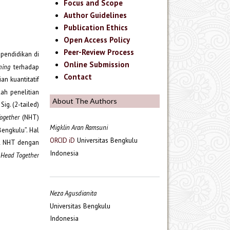
Focus and Scope
Author Guidelines
Publication Ethics
Open Access Policy
Peer-Review Process
 pendidikan di
Online Submission
ning
terhadap
Contact
an kuantitatif
lah penelitian
About The Authors
Sig. (2-tailed)
ogether
(NHT)
Migklin Aran Ramsuni
engkulu”. Hal
Universitas Bengkulu
ORCID iD
el NHT dengan
Indonesia
Head Together
Neza Agusdianita
Universitas Bengkulu
Indonesia