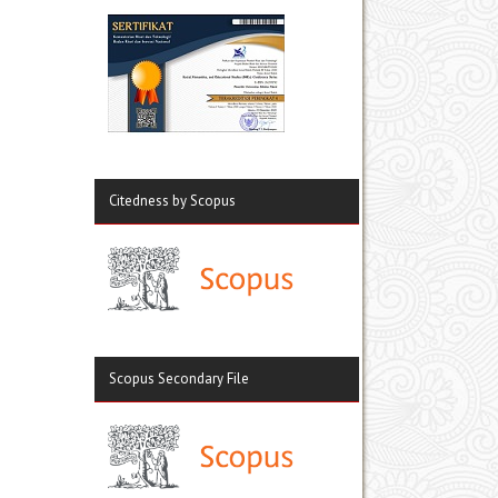
Citedness by Scopus
Scopus Secondary File