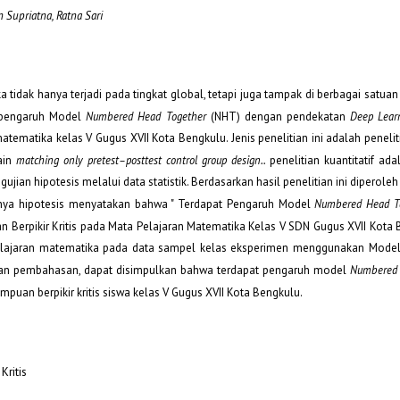
n Supriatna, Ratna Sari
idak hanya terjadi pada tingkat global, tetapi juga tampak di berbagai satuan
i pengaruh Model
Numbered Head Together
(NHT) dengan pendekatan
Deep Lear
tematika kelas V Gugus XVII Kota Bengkulu. Jenis penelitian ini adalah peneliti
ain
matching only pretest–posttest control
group design..
penelitian kuantitatif ada
gujian hipotesis melalui data statistik. Berdasarkan hasil penelitian ini diperoleh 
tinya hipotesis menyatakan bahwa " Terdapat Pengaruh Model
Numbered Head T
erpikir Kritis pada Mata Pelajaran Matematika Kelas V SDN Gugus XVII Kota B
mbelajaran matematika pada data sampel kelas eksperimen menggunakan Mod
 dan pembahasan, dapat disimpulkan bahwa terdapat pengaruh model
Numbered 
uan berpikir kritis siswa kelas V Gugus XVII Kota Bengkulu.
Kritis