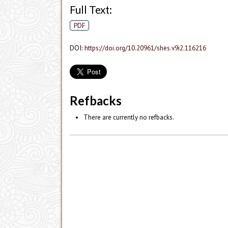
Full Text:
PDF
DOI:
https://doi.org/10.20961/shes.v9i2.116216
Refbacks
There are currently no refbacks.