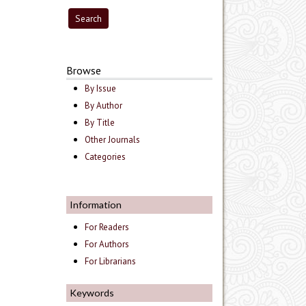
Browse
By Issue
By Author
By Title
Other Journals
Categories
Information
For Readers
For Authors
For Librarians
Keywords