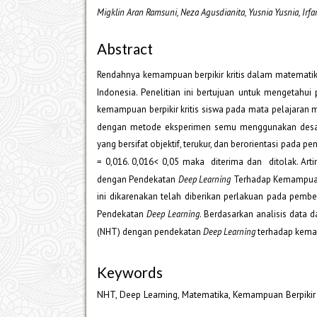
Migklin Aran Ramsuni, Neza Agusdianita, Yusnia Yusnia, Irfa
Abstract
Rendahnya kemampuan berpikir kritis dalam matematika t
Indonesia. Penelitian ini bertujuan untuk mengetahu
kemampuan berpikir kritis siswa pada mata pelajaran ma
dengan metode eksperimen semu menggunakan des
yang bersifat objektif, terukur, dan berorientasi pada pen
= 0,016. 0,016< 0,05 maka diterima dan ditolak. Ar
dengan Pendekatan
Deep Learning
Terhadap Kemampuan B
ini dikarenakan telah diberikan perlakuan pada pe
Pendekatan
Deep Learning
. Berdasarkan analisis data
(NHT) dengan pendekatan
Deep Learning
terhadap kemamp
Keywords
NHT, Deep Learning, Matematika, Kemampuan Berpikir 