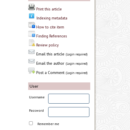
Print this article
Indexing metadata
How to cite item
Finding References
Review policy
Email this article
(Login required)
Email the author
(Login required)
Post a Comment
(Login required)
User
Username
Password
Remember me