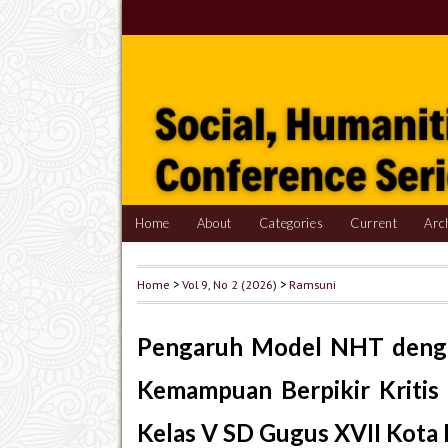
Home
About
Categories
Current
Arc
Home
>
Vol 9, No 2 (2026)
>
Ramsuni
Pengaruh Model NHT denga
Kemampuan Berpikir Kritis
Kelas V SD Gugus XVII Kota