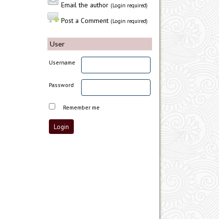
Email the author
(Login required)
Post a Comment
(Login required)
User
Username
Password
Remember me