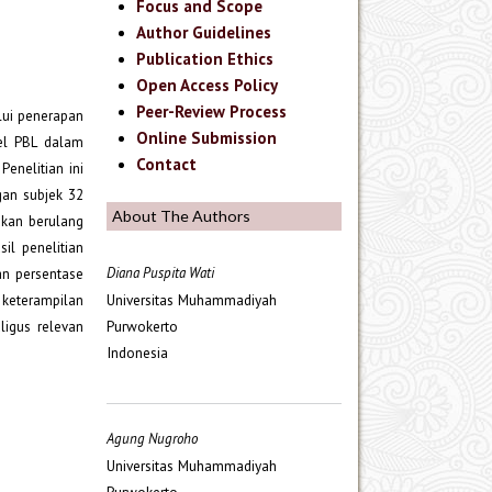
Focus and Scope
Author Guidelines
Publication Ethics
Open Access Policy
Peer-Review Process
lui penerapan
Online Submission
el PBL dalam
Contact
Penelitian ini
gan subjek 32
About The Authors
kukan berulang
il penelitian
Diana Puspita Wati
gan persentase
Universitas Muhammadiyah
, keterampilan
Purwokerto
ligus relevan
Indonesia
Agung Nugroho
Universitas Muhammadiyah