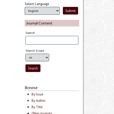
Select Language
Journal Content
Search
Search Scope
Browse
By Issue
By Author
By Title
Other Journals