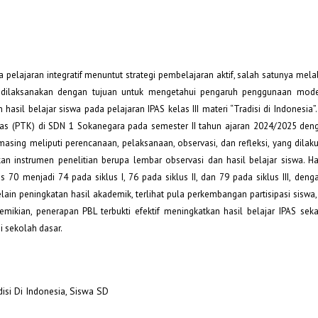
pelajaran integratif menuntut strategi pembelajaran aktif, salah satunya mela
ni dilaksanakan dengan tujuan untuk mengetahui pengaruh penggunaan mod
sil belajar siswa pada pelajaran IPAS kelas III materi “Tradisi di Indonesia”. 
as (PTK) di SDN 1 Sokanegara pada semester II tahun ajaran 2024/2025 den
-masing meliputi perencanaan, pelaksanaan, observasi, dan refleksi, yang dila
n instrumen penelitian berupa lembar observasi dan hasil belajar siswa. Has
s 70 menjadi 74 pada siklus I, 76 pada siklus II, dan 79 pada siklus III, den
lain peningkatan hasil akademik, terlihat pula perkembangan partisipasi siswa
emikian, penerapan PBL terbukti efektif meningkatkan hasil belajar IPAS seka
 sekolah dasar.
disi Di Indonesia, Siswa SD