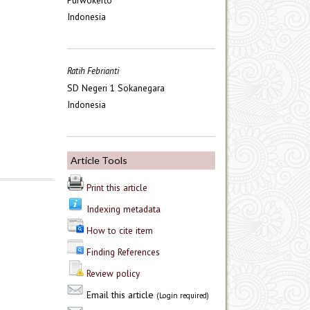
Purwokerto
Indonesia
Ratih Febrianti
SD Negeri 1 Sokanegara
Indonesia
Article Tools
Print this article
Indexing metadata
How to cite item
Finding References
Review policy
Email this article
(Login required)