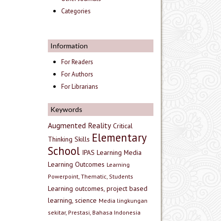
Categories
Information
For Readers
For Authors
For Librarians
Keywords
Augmented Reality
Critical
Elementary
Thinking Skills
School
IPAS
Learning Media
Learning Outcomes
Learning
Powerpoint, Thematic, Students
Learning outcomes, project based
learning, science
Media lingkungan
sekitar, Prestasi, Bahasa Indonesia