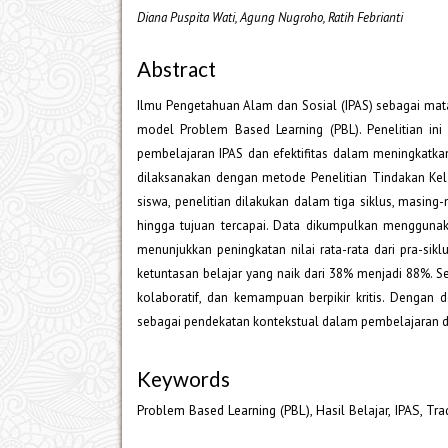
Diana Puspita Wati, Agung Nugroho, Ratih Febrianti
Abstract
Ilmu Pengetahuan Alam dan Sosial (IPAS) sebagai mata 
model Problem Based Learning (PBL). Penelitian i
pembelajaran IPAS dan efektifitas dalam meningkatkan ha
dilaksanakan dengan metode Penelitian Tindakan Kel
siswa, penelitian dilakukan dalam tiga siklus, masing
hingga tujuan tercapai. Data dikumpulkan menggunaka
menunjukkan peningkatan nilai rata-rata dari pra-siklu
ketuntasan belajar yang naik dari 38% menjadi 88%. Se
kolaboratif, dan kemampuan berpikir kritis. Dengan d
sebagai pendekatan kontekstual dalam pembelajaran di
Keywords
Problem Based Learning (PBL), Hasil Belajar, IPAS, Tra