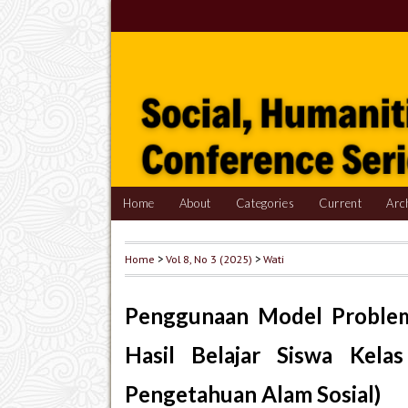
Home
About
Categories
Current
Arc
Home
>
Vol 8, No 3 (2025)
>
Wati
Penggunaan Model Problem
Hasil Belajar Siswa Kela
Pengetahuan Alam Sosial)