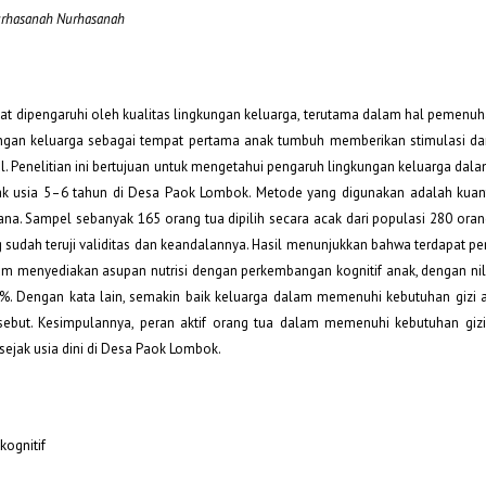
Nurhasanah Nurhasanah
at dipengaruhi oleh kualitas lingkungan keluarga, terutama dalam hal pemenu
ungan keluarga sebagai tempat pertama anak tumbuh memberikan stimulasi dan
. Penelitian ini bertujuan untuk mengetahui pengaruh lingkungan keluarga dal
k usia 5–6 tahun di Desa Paok Lombok. Metode yang digunakan adalah kuant
rhana. Sampel sebanyak 165 orang tua dipilih secara acak dari populasi 280 ora
 sudah teruji validitas dan keandalannya. Hasil menunjukkan bahwa terdapat pe
lam menyediakan asupan nutrisi dengan perkembangan kognitif anak, dengan nila
,1%. Dengan kata lain, semakin baik keluarga dalam memenuhi kebutuhan gizi 
ebut. Kesimpulannya, peran aktif orang tua dalam memenuhi kebutuhan giz
ejak usia dini di Desa Paok Lombok.
kognitif