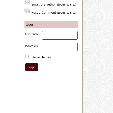
Email the author
(Login required)
Post a Comment
(Login required)
User
Username
Password
Remember me