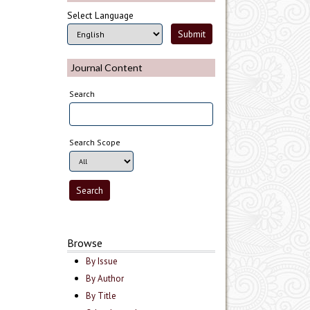
Select Language
Journal Content
Search
Search Scope
Browse
By Issue
By Author
By Title