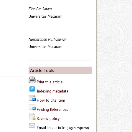
Filsa Era Sativa
Universitas Mataram
Nurhasanah Nurhasanah
Universitas Mataram
Article Tools
Print this article
Indexing metadata
How to cite item
Finding References
Review policy
Email this article
(Login required)