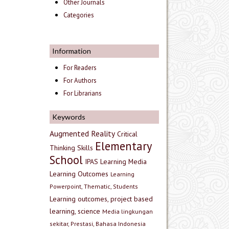
Other Journals
Categories
Information
For Readers
For Authors
For Librarians
Keywords
Augmented Reality
Critical
Elementary
Thinking Skills
School
IPAS
Learning Media
Learning Outcomes
Learning
Powerpoint, Thematic, Students
Learning outcomes, project based
learning, science
Media lingkungan
sekitar, Prestasi, Bahasa Indonesia