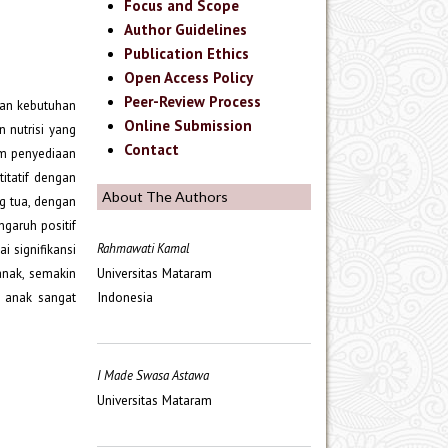
Focus and Scope
Author Guidelines
Publication Ethics
Open Access Policy
Peer-Review Process
han kebutuhan
Online Submission
 nutrisi yang
Contact
am penyediaan
itatif dengan
About The Authors
ng tua, dengan
ngaruh positif
Rahmawati Kamal
i signifikansi
Universitas Mataram
anak, semakin
Indonesia
i anak sangat
I Made Swasa Astawa
Universitas Mataram