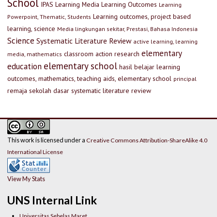
School
IPAS
Learning Media
Learning Outcomes
Learning
Learning outcomes, project based
Powerpoint, Thematic, Students
learning, science
Media lingkungan sekitar, Prestasi, Bahasa Indonesia
Science
Systematic Literature Review
active learning, learning
elementary
classroom action research
media, mathematics
elementary school
education
hasil belajar
learning
outcomes, mathematics, teaching aids, elementary school
principal
remaja
sekolah dasar
systematic literature review
This work is licensed under a
Creative Commons Attribution-ShareAlike 4.0
International License
View My Stats
UNS Internal Link
Universitas Sebelas Maret