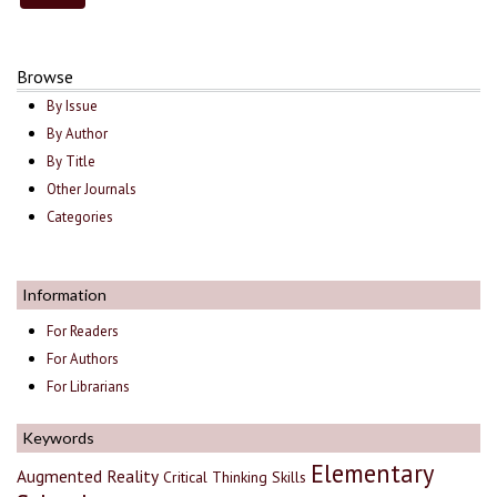
Browse
By Issue
By Author
By Title
Other Journals
Categories
Information
For Readers
For Authors
For Librarians
Keywords
Elementary
Augmented Reality
Critical Thinking Skills