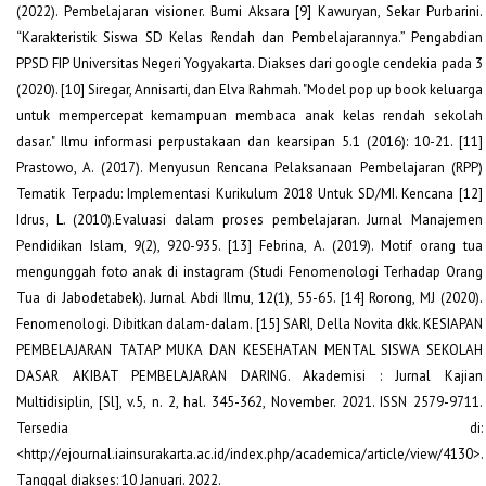
(2022). Pembelajaran visioner. Bumi Aksara [9] Kawuryan, Sekar Purbarini.
“Karakteristik Siswa SD Kelas Rendah dan Pembelajarannya.” Pengabdian
PPSD FIP Universitas Negeri Yogyakarta. Diakses dari google cendekia pada 3
(2020). [10] Siregar, Annisarti, dan Elva Rahmah. "Model pop up book keluarga
untuk mempercepat kemampuan membaca anak kelas rendah sekolah
dasar." Ilmu informasi perpustakaan dan kearsipan 5.1 (2016): 10-21. [11]
Prastowo, A. (2017). Menyusun Rencana Pelaksanaan Pembelajaran (RPP)
Tematik Terpadu: Implementasi Kurikulum 2018 Untuk SD/MI. Kencana [12]
Idrus, L. (2010).Evaluasi dalam proses pembelajaran. Jurnal Manajemen
Pendidikan Islam, 9(2), 920-935. [13] Febrina, A. (2019). Motif orang tua
mengunggah foto anak di instagram (Studi Fenomenologi Terhadap Orang
Tua di Jabodetabek). Jurnal Abdi Ilmu, 12(1), 55-65. [14] Rorong, MJ (2020).
Fenomenologi. Dibitkan dalam-dalam. [15] SARI, Della Novita dkk. KESIAPAN
PEMBELAJARAN TATAP MUKA DAN KESEHATAN MENTAL SISWA SEKOLAH
DASAR AKIBAT PEMBELAJARAN DARING. Akademisi : Jurnal Kajian
Multidisiplin, [Sl], v.5, n. 2, hal. 345-362, November. 2021. ISSN 2579-9711.
Tersedia di:
<http://ejournal.iainsurakarta.ac.id/index.php/academica/article/view/4130>.
Tanggal diakses: 10 Januari. 2022.