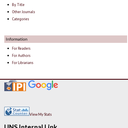
By Title
Other Journals
Categories
Information
For Readers
For Authors
For Librarians
View My Stats
UNS Internal Link