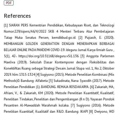
PDF
References
[1] SIARAN PERS Kementrian Pendidikan, Kebudayaan Riset, dan Teknologi
Nomor:229/sipers/A6/V/2022 SKB 4 Menteri Terbaru Atur Pembelajaran
Tatap Muka Seratus Persen, kemdikbud.go.id. [2] Pujiasih, E. (2020).
MEMBANGUN GOLDEN GENERATION DENGAN MENERAPKAN BERBAGAI
BELAJAR ONLINE PADA PANDEMI COVID-19. Ideguru: Jurnal Karya Ilmiah Guru ,
5(1), 42-. https://doi.org/10.51168/ideguru.v5i1.136. [3] Anggota Parlemen
Maeliva (2019). Sekolah Dasar Kontemporer dengan Fleksibilitas dan
Konektifitas Ruang sebagai Strategi Desain. Jurnal Stupa vol. 1, No.2, Oktober
2019. hlm: 1315-1324 [4] Sugiyono (2015). Metode Penelitian Kombinasi (Mix
Methods)0. Bandung: Alfabeta [5] Sukadinata, Nana Syaodih (2017). Metode
Penelitian Pendidikan (1). BANDUNG. REMAJA ROSDAKARYA. [6] Zakariah, MA,
Afriani, V., & Zakariah, KM (2020). Metode Penelitian Kuantitatif, Kualitatif,
Penelitian Tindakan, Penelitian dan Pengembangan (R n D). Yayasan Pondok
Pesantren Al-Mawaddah Warahmah kolaka. [7] Sugiyono (2016). Metode
Penelitian Kuantitaif, Kualitatif dan R&D. Bandung: IKAPI [8] Dwiyono, WD