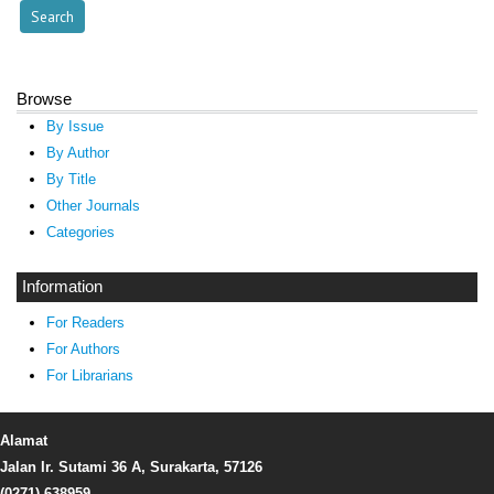
Browse
By Issue
By Author
By Title
Other Journals
Categories
Information
For Readers
For Authors
For Librarians
Alamat
Jalan Ir. Sutami 36 A, Surakarta, 57126
(0271) 638959