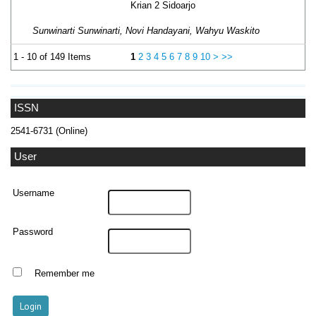
Krian 2 Sidoarjo
Sunwinarti Sunwinarti, Novi Handayani, Wahyu Waskito
1 - 10 of 149 Items
1
2
3
4
5
6
7
8
9
10
>
>>
ISSN
2541-6731 (Online)
User
Username
Password
Remember me