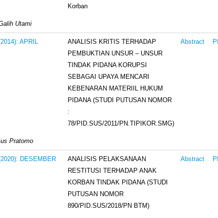
Korban
 Galih Utami
ANALISIS KRITIS TERHADAP
 (2014): APRIL
Abstract
P
PEMBUKTIAN UNSUR – UNSUR
TINDAK PIDANA KORUPSI
SEBAGAI UPAYA MENCARI
KEBENARAN MATERIIL HUKUM
PIDANA (STUDI PUTUSAN NOMOR
:
78/PID.SUS/2011/PN.TIPIKOR.SMG)
Gus Pratomo
ANALISIS PELAKSANAAN
3 (2020): DESEMBER
Abstract
P
RESTITUSI TERHADAP ANAK
KORBAN TINDAK PIDANA (STUDI
PUTUSAN NOMOR
890/PID.SUS/2018/PN BTM)