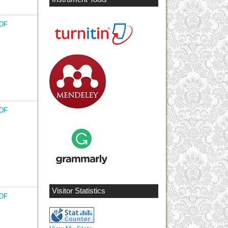
DF
DF
Visitor Statistics
DF