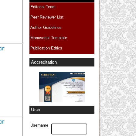
Editorial Team
Peer Reviewer List
Author Guidelines
Manuscript Template
Publication Ethics
DF
Accreditation
User
DF
Username