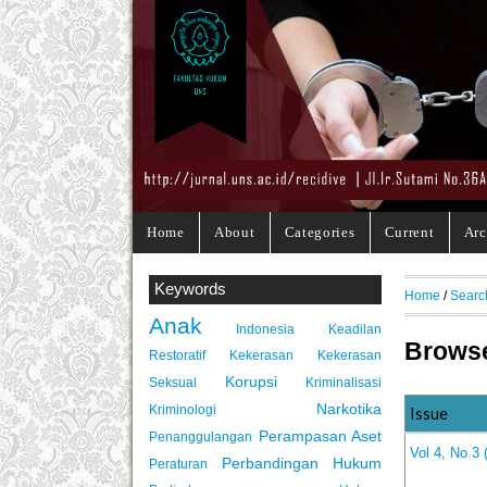
Home
About
Categories
Current
Arc
Keywords
Home
/
Searc
Anak
Indonesia
Keadilan
Browse
Restoratif
Kekerasan
Kekerasan
Korupsi
Seksual
Kriminalisasi
Narkotika
Kriminologi
Issue
Perampasan Aset
Penanggulangan
Vol 4, No 
Perbandingan Hukum
Peraturan