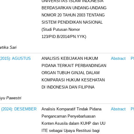
UNIVERSITAS ISLAM INDONESIA
BERDASARKAN UNDANG-UNDANG
NOMOR 20 TAHUN 2003 TENTANG
SISTEM PENDIDIKAN NASIONAL
(Studi Putusan Nomor
123/PID.B/2014/PN.YYK)
rtika Sari
ANALISIS KEBIJAKAN HUKUM
 (2015): AGUSTUS
Abstract
P
PIDANA TERKAIT PERBANDINGAN
ORGAN TUBUH GINJAL DALAM
KOMPARASI HUKUM KESEHATAN
DI INDONESIA DAN FILIPINA
Ayu Pawestri
Analisis Komparatif Tindak Pidana
 3 (2024): DESEMBER
Abstract
P
Pengancaman Penyebarluasan
Konten Asusila dalam KUHP dan UU
ITE sebagai Upaya Restitusi bagi