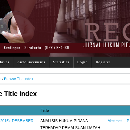
hives
Announcements
Statistics
Login
Register
h
/
Browse Title Index
 Title Index
Title
ANALISIS HUKUM PIDANA
3 (2015): DESEMBER
Abstract
P
TERHADAP PEMALSUAN IJAZAH