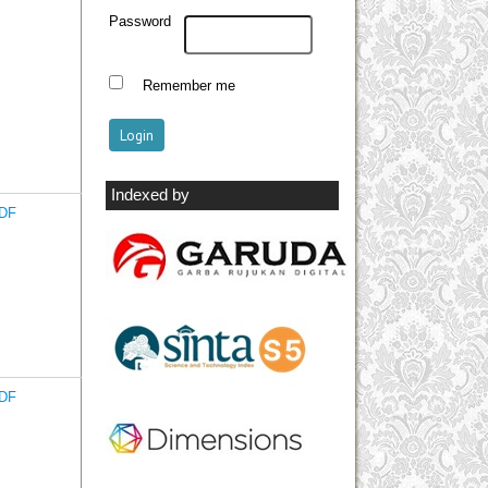
Password
Remember me
Indexed by
DF
DF