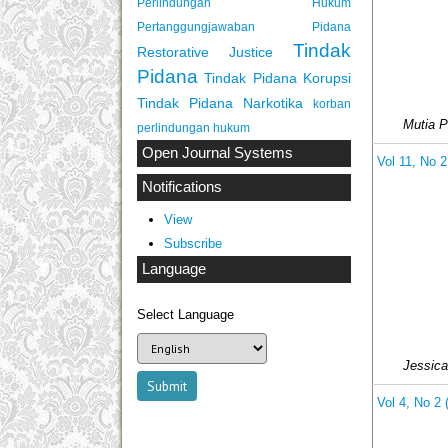
Perlindungan Hukum
Pertanggungjawaban Pidana
Tindak
Restorative Justice
Pidana
Tindak Pidana Korupsi
Tindak Pidana Narkotika
korban
Mutia P
perlindungan hukum
Open Journal Systems
Vol 11, No 
Notifications
View
Subscribe
Language
Select Language
Jessica
Vol 4, No 2