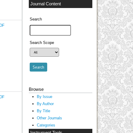
Journal Content
Search
DF
Search Scope
Browse
By Issue
DF
By Author
By Title
Other Journals
Categories
Instrument Tools