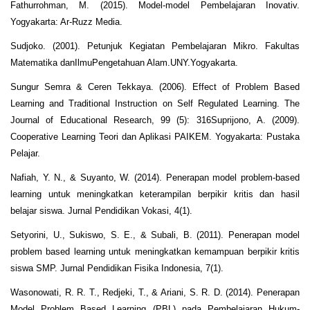
Fathurrohman, M. (2015). Model-model Pembelajaran Inovativ.
Yogyakarta: Ar-Ruzz Media.
Sudjoko. (2001). Petunjuk Kegiatan Pembelajaran Mikro. Fakultas
Matematika danIlmuPengetahuan Alam.UNY.Yogyakarta.
Sungur Semra & Ceren Tekkaya. (2006). Effect of Problem Based
Learning and Traditional Instruction on Self Regulated Learning. The
Journal of Educational Research, 99 (5): 316Suprijono, A. (2009).
Cooperative Learning Teori dan Aplikasi PAIKEM. Yogyakarta: Pustaka
Pelajar.
Nafiah, Y. N., & Suyanto, W. (2014). Penerapan model problem-based
learning untuk meningkatkan keterampilan berpikir kritis dan hasil
belajar siswa. Jurnal Pendidikan Vokasi, 4(1).
Setyorini, U., Sukiswo, S. E., & Subali, B. (2011). Penerapan model
problem based learning untuk meningkatkan kemampuan berpikir kritis
siswa SMP. Jurnal Pendidikan Fisika Indonesia, 7(1).
Wasonowati, R. R. T., Redjeki, T., & Ariani, S. R. D. (2014). Penerapan
Model Problem Based Learning (PBL) pada Pembelajaran Hukum-