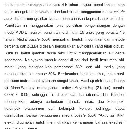
tingkat perkembangan anak usia 4-5 tahun. Tujuan penelitian ini ialah
untuk mengetahui kelayakan dan keefektifan penggunaan media
puzzle
book
dalam meningkatkan kemampuan bahasa ekspresif anak usia dini.
Penelitian ini menggunakan jenis penelitian pengembangan dengan
model ADDIE. Subjek penelitian terdiri dari 15 anak yang berusia 4-5
tahun. Media
puzzle
book
merupakan bentuk modifikasi dari metode
bercerita dan
puzzle
didesain berdasarkan alur cerita yang telah dibuat.
Buku ini berisi gambar tanpa teks untuk menggambarkan alir cerita
sederhana. Kelayakan produk dapat dilihat dari hasil instrumen ahli
materi yang menghasilkan persentase 86% dan ahli media yang
menghasilkan persentase 80%. Berdasarkan hasil terserbut, maka hasil
penilaian instrumen dinyatakan sangat layak. Hasil uji efektifitas dengan
uji Mann-Whitney menunjukkan bahwa Asymp.Sig (2-tailed) bernilai
0,007 < 0,05, sehingga Ho ditolak dan Ha diterima. Hal tersebut
menunjukkan adanya perbedaan rata-rata antara dua kelompok;
kelompok eksperimen dan kelompok kontrol, sehingga dapat
disimpulkan bahwa penggunaan media
puzzle book
"Aktivitas Kiki"
efektif digunakan untuk meningkatkan kemampuan bahasa ekspresif