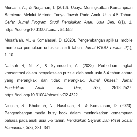
Munasih, A., & Nurjaman, I. (2018). Upaya Meningkatkan Kemampuan
Berbicara Melalui Metode Tanya Jawab Pada Anak Usia 4-5 Tahun.
Ceria: Jurnal Program Studi Pendidikan Anak Usia Dini
,
6
(1), 1.
https://doi.org/10.31000/ceria.v6i1.553
Musafa’ah, M., & Komalasari, D. (2020). Pengembangan aplikasi mobile
membaca permulaan untuk usia 5-6 tahun.
Jurnal PAUD Teratai
,
9
(1),
1–10.
Nafisah R, N. Z., & Syamsudin, A. (2023). Perbedaan tingkat
konsentrasi dalam penyelesaian puzzle oleh anak usia 3-4 tahun antara
yang merangkak dan tidak merangkak.
Jurnal Obsesi: Jurnal
Pendidikan Anak Usia Dini
,
7
(2), 2518–2527.
https://doi.org/10.31004/obsesi.v7i2.4322.
Ningsih, S., Khotimah, N., Hasibuan, R., & Komalasari, D. (2023).
Pengembangan media busy book dalam meningkatkan kemampuan
bahasa pada anak usia 5-6 tahun.
Pendidikan Sejarah Dan Riset Sosial
Humaniora
,
3
(3), 331–341