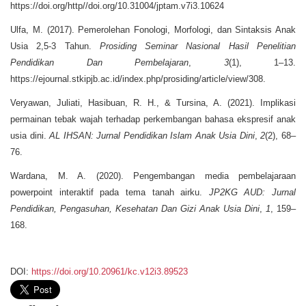
https://doi.org/http//doi.org/10.31004/jptam.v7i3.10624
Ulfa, M. (2017). Pemerolehan Fonologi, Morfologi, dan Sintaksis Anak
Usia 2,5-3 Tahun.
Prosiding Seminar Nasional Hasil Penelitian
Pendidikan Dan Pembelajaran
,
3
(1), 1–13.
https://ejournal.stkipjb.ac.id/index.php/prosiding/article/view/308.
Veryawan, Juliati, Hasibuan, R. H., & Tursina, A. (2021). Implikasi
permainan tebak wajah terhadap perkembangan bahasa ekspresif anak
usia dini.
AL IHSAN: Jurnal Pendidikan Islam Anak Usia Dini
,
2
(2), 68–
76.
Wardana, M. A. (2020). Pengembangan media pembelajaraan
powerpoint interaktif pada tema tanah airku.
JP2KG AUD: Jurnal
Pendidikan, Pengasuhan, Kesehatan Dan Gizi Anak Usia Dini
,
1
, 159–
168.
DOI:
https://doi.org/10.20961/kc.v12i3.89523