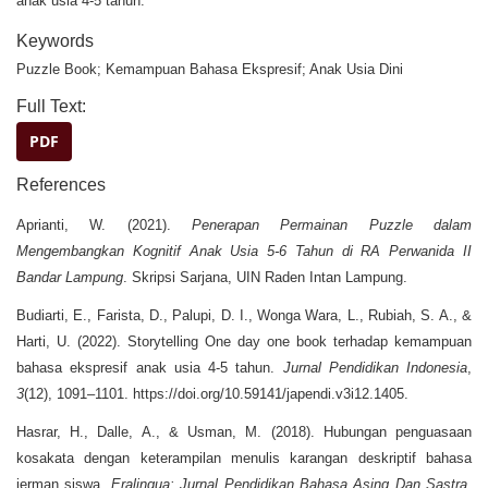
anak usia 4-5 tahun.
Keywords
Puzzle Book; Kemampuan Bahasa Ekspresif; Anak Usia Dini
Full Text:
PDF
References
Aprianti, W. (2021).
Penerapan Permainan Puzzle dalam
Mengembangkan Kognitif Anak Usia 5-6 Tahun di RA Perwanida II
Bandar Lampung
. Skripsi Sarjana, UIN Raden Intan Lampung.
Budiarti, E., Farista, D., Palupi, D. I., Wonga Wara, L., Rubiah, S. A., &
Harti, U. (2022). Storytelling One day one book terhadap kemampuan
bahasa ekspresif anak usia 4-5 tahun.
Jurnal Pendidikan Indonesia
,
3
(12), 1091–1101. https://doi.org/10.59141/japendi.v3i12.1405.
Hasrar, H., Dalle, A., & Usman, M. (2018). Hubungan penguasaan
kosakata dengan keterampilan menulis karangan deskriptif bahasa
jerman siswa.
Eralingua: Jurnal Pendidikan Bahasa Asing Dan Sastra
,