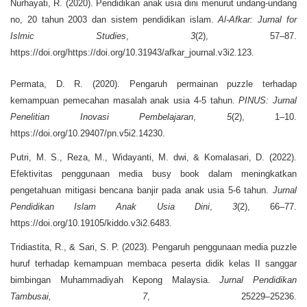
Nurhayati, R. (2020). Pendidikan anak usia dini menurut undang-undang
no, 20 tahun 2003 dan sistem pendidikan islam.
Al-Afkar: Jurnal for
Islmic Studies
,
3
(2), 57–87.
https://doi.org/https://doi.org/10.31943/afkar_journal.v3i2.123.
Permata, D. R. (2020). Pengaruh permainan puzzle terhadap
kemampuan pemecahan masalah anak usia 4-5 tahun.
PINUS: Jurnal
Penelitian Inovasi Pembelajaran
,
5
(2), 1–10.
https://doi.org/10.29407/pn.v5i2.14230.
Putri, M. S., Reza, M., Widayanti, M. dwi, & Komalasari, D. (2022).
Efektivitas penggunaan media busy book dalam meningkatkan
pengetahuan mitigasi bencana banjir pada anak usia 5-6 tahun.
Jurnal
Pendidikan Islam Anak Usia Dini
,
3
(2), 66–77.
https://doi.org/10.19105/kiddo.v3i2.6483.
Tridiastita, R., & Sari, S. P. (2023). Pengaruh penggunaan media puzzle
huruf terhadap kemampuan membaca peserta didik kelas II sanggar
bimbingan Muhammadiyah Kepong Malaysia.
Jurnal Pendidikan
Tambusai,
7
, 25229–25236.