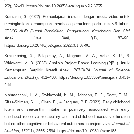
2
(2), 32–40. https://doi.org/10.26858/eralingua.v2i2.6755.
Kurniasih, S. (2022). Pembelajaran inovatif dengan media video untuk
meningkatkan kemampuan membaca permulaan pada usia 5-6 tahun.
JP2KG AUD (Jurnal Pendidikan, Pengasuhan, Kesehatan Dan Gizi
Anak Usia Dini)
,
3
(1), 87–96.
https://doi.org/10.26740/jp2kgaud.2022.3.1.87-96.
Kusumaning, X., Palapessy, A., Ningrum, M. A., Adhe, K. R., &
Widayanti, M. D. (2023). Analisis Project Based Learning (PjBL) Untuk
Kemampuan Berpikir Kreatif Anak.
PENDIPA Journal of Science
Education
,
2023
(7), 431–438. https://doi.org/10.33369/pendipa.7.3.431-
438.
Mahmassani, H. A., Switkowski, K. M., Johnson, E. J., Scott, T. M.,
Rifas-Shiman, S. L., Oken, E., & Jacques, P. F. (2022). Early childhood
lutein and zeaxanthin intake is positively associated with early
childhood receptive vocabulary and mid-childhood executive function
but no other cognitive or behavioral outcomes in project viva.
Journal of
Nutrition
,
152
(11), 2555–2564. https://doi.org/10.1093/jn/nxac188.