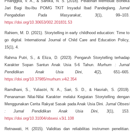
Prianggita, V. A., & Sartika, N. S. (2018). Pelatihan Membuat Boneka
Jari Bagi Ibu-Ibu POMG TKIT Irsyadul Ibad Pandeglang.
Jurnal
Pengabdian Pada Masyarakat
,
3
(1), 99–103.
https://doi.org/10.30653/002.201831.53
Rahiem, M. D. (2021). Storytelling in early childhood education: Time to
go digital. International Journal of Child Care and Education Policy,
15(1), 4.
Rahma Putri, S., & Eliza, D. (2023). Pengaruh Storytelling terhadap
Karakter Sopan Santun Anak Usia 5-6 Tahun.
Murhum : Jurnal
Pendidikan Anak Usia Dini
,
4
(2), 651–665.
https://doi.org/10.37985/murhum.v4i2.354
Ramdhani, S., Yuliastri, N. A., Sari, S. D., & Hasriah, S. (2019).
Penanaman Nilai-Nilai Karakter melalui Kegiatan Storytelling dengan
Menggunakan Cerita Rakyat Sasak pada Anak Usia Dini.
Jurnal Obsesi
: Jurnal Pendidikan Anak Usia Dini
,
3
(1), 153.
https://doi.org/10.31004/obsesi.v3i1.108
Retnawati, H. (2015). Validitas dan reliabilitas instrumen penelitian.