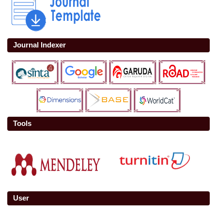
Journal Indexer
Tools
User