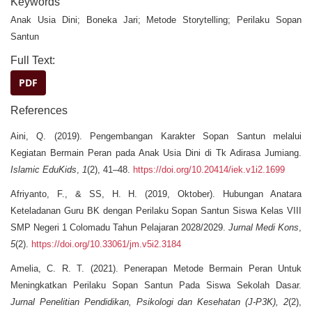
Keywords
Anak Usia Dini; Boneka Jari; Metode Storytelling; Perilaku Sopan
Santun
Full Text:
PDF
References
Aini, Q. (2019). Pengembangan Karakter Sopan Santun melalui
Kegiatan Bermain Peran pada Anak Usia Dini di Tk Adirasa Jumiang.
Islamic EduKids
,
1
(2), 41–48.
https://doi.org/10.20414/iek.v1i2.1699
Afriyanto, F., & SS, H. H. (2019, Oktober). Hubungan Anatara
Keteladanan Guru BK dengan Perilaku Sopan Santun Siswa Kelas VIII
SMP Negeri 1 Colomadu Tahun Pelajaran 2028/2029.
Jurnal Medi Kons
,
5
(2).
https://doi.org/10.33061/jm.v5i2.3184
Amelia, C. R. T. (2021). Penerapan Metode Bermain Peran Untuk
Meningkatkan Perilaku Sopan Santun Pada Siswa Sekolah Dasar.
Jurnal Penelitian Pendidikan, Psikologi dan Kesehatan (J-P3K),
2
(2),