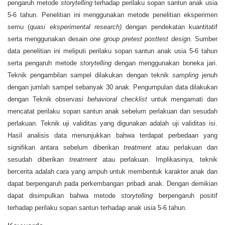
pengaruh metode
storytelling
terhadap perilaku sopan santun anak usia
5-6 tahun. Penelitian ini menggunakan metode penelitian eksperimen
semu (
quasi eksperimental research)
dengan pendekatan kuantitatif
serta menggunakan desain
one group pretest posttest design.
Sumber
data penelitian ini meliputi perilaku sopan santun anak usia 5-6 tahun
serta pengaruh metode
storytelling
dengan menggunakan boneka jari.
Teknik pengambilan sampel dilakukan dengan teknik
sampling
jenuh
dengan jumlah sampel sebanyak 30 anak. Pengumpulan data dilakukan
dengan Teknik observasi
behavioral checklist
untuk mengamati dan
mencatat perilaku sopan santun anak sebelum perlakuan dan sesudah
perlakuan. Teknik uji validitas yang digunakan adalah uji validitas isi.
Hasil analisis data menunjukkan bahwa terdapat perbedaan yang
signifikan antara sebelum diberikan
treatment
atau perlakuan dan
sesudah diberikan
treatment
atau perlakuan. Implikasinya, teknik
bercerita adalah cara yang ampuh untuk membentuk karakter anak dan
dapat berpengaruh pada perkembangan pribadi anak. Dengan demikian
dapat disimpulkan bahwa metode
storytelling
berpengaruh positif
terhadap perilaku sopan santun terhadap anak usia 5-6 tahun.