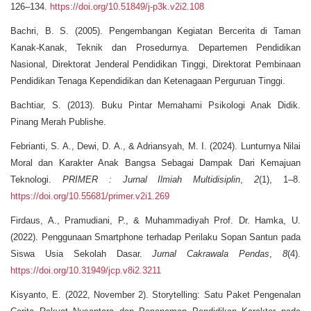
126–134.
https://doi.org/10.51849/j-p3k.v2i2.108
Bachri, B. S. (2005). Pengembangan Kegiatan Bercerita di Taman
Kanak-Kanak, Teknik dan Prosedurnya. Departemen Pendidikan
Nasional, Direktorat Jenderal Pendidikan Tinggi, Direktorat Pembinaan
Pendidikan Tenaga Kependidikan dan Ketenagaan Perguruan Tinggi.
Bachtiar, S. (2013). Buku Pintar Memahami Psikologi Anak Didik.
Pinang Merah Publishe.
Febrianti, S. A., Dewi, D. A., & Adriansyah, M. I. (2024). Lunturnya Nilai
Moral dan Karakter Anak Bangsa Sebagai Dampak Dari Kemajuan
Teknologi.
PRIMER : Jurnal Ilmiah Multidisiplin
,
2
(1), 1–8.
https://doi.org/10.55681/primer.v2i1.269
Firdaus, A., Pramudiani, P., & Muhammadiyah Prof. Dr. Hamka, U.
(2022). Penggunaan Smartphone terhadap Perilaku Sopan Santun pada
Siswa Usia Sekolah Dasar.
Jurnal Cakrawala Pendas
,
8
(4).
https://doi.org/10.31949/jcp.v8i2.3211
Kisyanto, E. (2022, November 2). Storytelling: Satu Paket Pengenalan