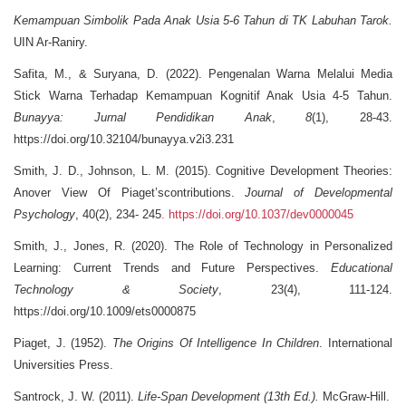
Kemampuan Simbolik Pada Anak Usia 5-6 Tahun di TK Labuhan Tarok.
UIN Ar-Raniry.
Safita, M., & Suryana, D. (2022). Pengenalan Warna Melalui Media
Stick Warna Terhadap Kemampuan Kognitif Anak Usia 4-5 Tahun.
Bunayya: Jurnal Pendidikan Anak
,
8
(1), 28-43.
https://doi.org/10.32104/bunayya.v2i3.231
Smith, J. D., Johnson, L. M. (2015). Cognitive Development Theories:
Anover View Of Piaget’scontributions.
Journal of Developmental
Psychology
, 40(2), 234- 245
. https://doi.org/10.1037/dev0000045
Smith, J., Jones, R. (2020). The Role of Technology in Personalized
Learning: Current Trends and Future Perspectives.
Educational
Technology & Society
, 23(4), 111-124.
https://doi.org/10.1009/ets0000875
Piaget, J. (1952).
The Origins Of Intelligence In Children
. International
Universities Press.
Santrock, J. W. (2011).
Life-Span Development (13th Ed.).
McGraw-Hill.