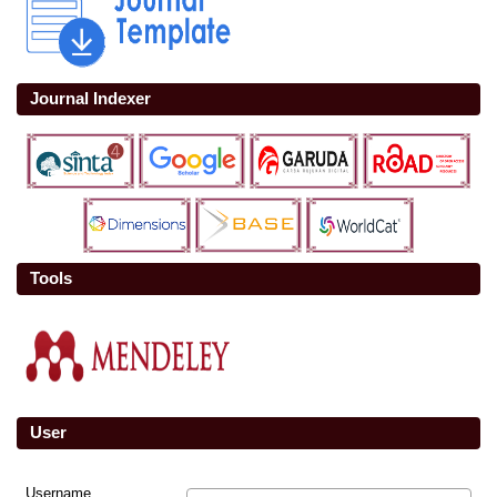
Journal Indexer
Tools
User
Username