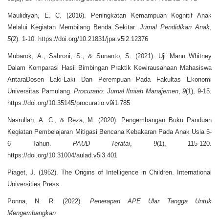
Maulidiyah, E. C. (2016). Peningkatan Kemampuan Kognitif Anak
Melalui Kegiatan Membilang Benda Sekitar.
Jurnal Pendidikan Anak
,
5
(2). 1-10. https://doi.org/10.21831/jpa.v5i2.12376
Mubarok, A., Sahroni, S., & Sunanto, S. (2021). Uji Mann Whitney
Dalam Komparasi Hasil Bimbingan Praktik Kewirausahaan Mahasiswa
AntaraDosen Laki-Laki Dan Perempuan Pada Fakultas Ekonomi
Universitas Pamulang.
Procuratio: Jurnal Ilmiah Manajemen
,
9
(1), 9-15.
https://doi.org/10.35145/procuratio.v9i1.785
Nasrullah, A. C., & Reza, M. (2020). Pengembangan Buku Panduan
Kegiatan Pembelajaran Mitigasi Bencana Kebakaran Pada Anak Usia 5-
6 Tahun.
PAUD Teratai
,
9
(1), 115-120.
https://doi.org/10.31004/aulad.v5i3.401
Piaget, J. (1952). The Origins of Intelligence in Children. International
Universities Press.
Ponna, N. R. (2022).
Penerapan APE Ular Tangga Untuk
Mengembangkan