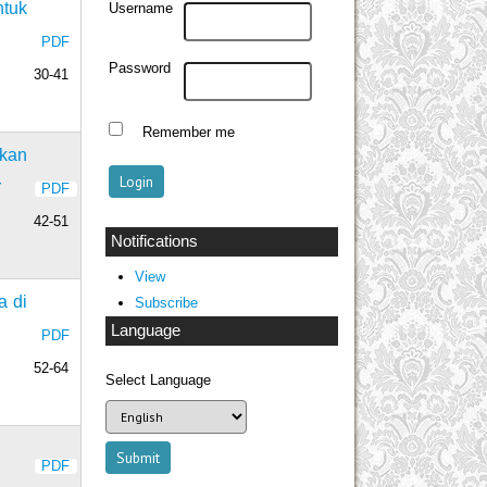
ntuk
Username
PDF
Password
30-41
Remember me
tkan
r
PDF
42-51
Notifications
View
a di
Subscribe
Language
PDF
52-64
Select Language
PDF