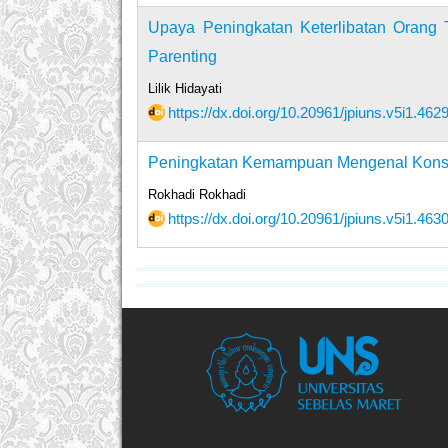
Upaya Peningkatan Keterlibatan Orang
Parenting
Lilik Hidayati
https://dx.doi.org/10.20961/jpiuns.v5i1.462
Peningkatan Kemampuan Mengenal Konsep
Rokhadi Rokhadi
https://dx.doi.org/10.20961/jpiuns.v5i1.463