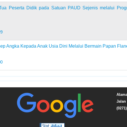
 Tua Peserta Didik pada Satuan PAUD Sejenis melalui Pro
99
 Angka Kepada Anak Usia Dini Melalui Bermain Papan Flan
00
Alama
Jalan 
(0271