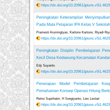
https://dx.doi.org/10.20961/jpiuns.v5i1.462
Peningkatan Keterampilan Menyimpulkan 
Pada Mata Pelajaran IPA Kelas V Sekola
Pramesti Arumingtyas, Kartono Kartono, Riyadi Riy
https://dx.doi.org/10.20961/jpiuns.v5i1.462
Peningkatan Disiplin Pembelajaran Pe
Kecil Desa Kedawung Kecamatan Kanda
Edy Suyanto
https://dx.doi.org/10.20961/jpiuns.v5i1.462
Penerapan Model Pembelajaran Koo
Pemahaman Konsep Operasi Hitung Berb
Retno Suprihatin, H Soegiyanto, Lies Lestari
https://dx.doi.org/10.20961/jpiuns.v5i1.462