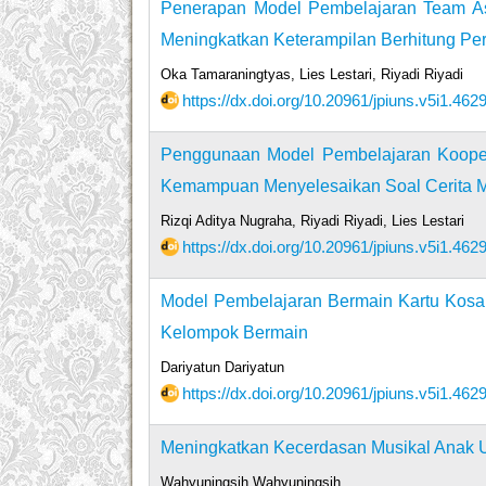
Penerapan Model Pembelajaran Team Assi
Meningkatkan Keterampilan Berhitung Per
Oka Tamaraningtyas, Lies Lestari, Riyadi Riyadi
https://dx.doi.org/10.20961/jpiuns.v5i1.462
Penggunaan Model Pembelajaran Kooper
Kemampuan Menyelesaikan Soal Cerita M
Rizqi Aditya Nugraha, Riyadi Riyadi, Lies Lestari
https://dx.doi.org/10.20961/jpiuns.v5i1.462
Model Pembelajaran Bermain Kartu Kos
Kelompok Bermain
Dariyatun Dariyatun
https://dx.doi.org/10.20961/jpiuns.v5i1.462
Meningkatkan Kecerdasan Musikal Anak Us
Wahyuningsih Wahyuningsih