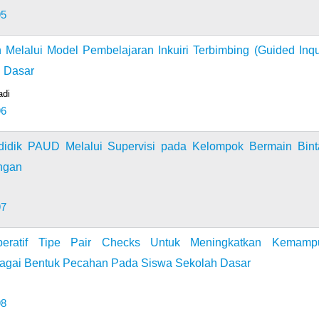
95
Melalui Model Pembelajaran Inkuiri Terbimbing (Guided Inqu
h Dasar
adi
96
ndidik PAUD Melalui Supervisi pada Kelompok Bermain Bin
ngan
97
peratif Tipe Pair Checks Untuk Meningkatkan Kemamp
agai Bentuk Pecahan Pada Siswa Sekolah Dasar
98