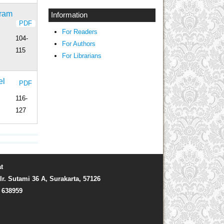
gram
Information
PDF
For Readers
104-
For Authors
115
For Librarians
el
PDF
116-
127
t
Ir. Sutami 36 A, Surakarta, 57126
) 638959