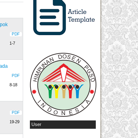
mpok
PDF
1-7
pada
PDF
8-18
PDF
19-29
User