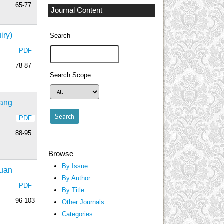
65-77
Journal Content
iry)
Search
PDF
78-87
Search Scope
tang
PDF
88-95
Browse
By Issue
uan
By Author
PDF
By Title
96-103
Other Journals
Categories