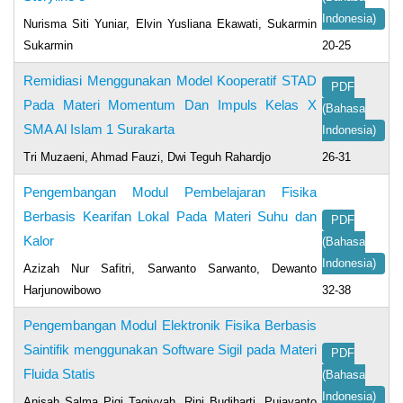
Indonesia)
Nurisma Siti Yuniar, Elvin Yusliana Ekawati, Sukarmin
Sukarmin
20-25
Remidiasi Menggunakan Model Kooperatif STAD
PDF
Pada Materi Momentum Dan Impuls Kelas X
(Bahasa
SMA Al Islam 1 Surakarta
Indonesia)
Tri Muzaeni, Ahmad Fauzi, Dwi Teguh Rahardjo
26-31
Pengembangan Modul Pembelajaran Fisika
Berbasis Kearifan Lokal Pada Materi Suhu dan
PDF
Kalor
(Bahasa
Indonesia)
Azizah Nur Safitri, Sarwanto Sarwanto, Dewanto
Harjunowibowo
32-38
Pengembangan Modul Elektronik Fisika Berbasis
Saintifik menggunakan Software Sigil pada Materi
PDF
Fluida Statis
(Bahasa
Indonesia)
Anisah Salma Pigi Taqiyyah, Rini Budiharti, Pujayanto