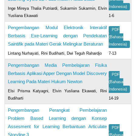
Indonesia)
Inge Mireya Thalia Putriardi, Sukarmin Sukarmin, Elvin
Yusliana Ekawati
1-6
Pengembangan Modul Elektronik Interaktif
PDF
Berbasis Exe-Learning dengan Pendekatan
(Bahasa
Saintifik pada Materi Gerak Melingkar Beraturan
Indonesia)
Lintang Nurhayati, Rini Budiharti, Dwi Teguh Rahardjo
7-13
Pengembangan Media Pembelajaran Fisika
Berbasis Aplikasi Apper Dengan Model Discovery
PDF
Learning Pada Materi Hukum Newton
(Bahasa
Indonesia)
Elsi Prisma Katyagni, Elvin Yusliana Ekawati, Rini
Budiharti
14-19
Pengembangan Perangkat Pembelajaran
Problem Based Learning dengan Konsep
Assesment for Learning Berbantuan Articulate
PDF
Storyline 3
(Bahasa