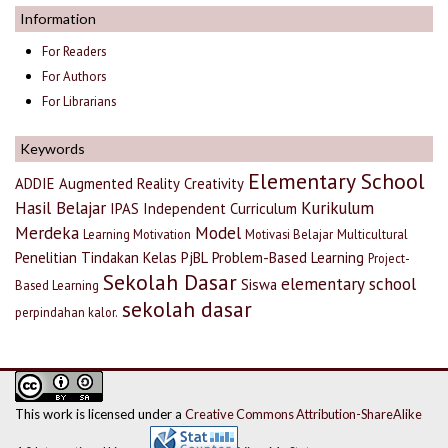
Information
For Readers
For Authors
For Librarians
Keywords
Elementary School
ADDIE
Augmented Reality
Creativity
Hasil Belajar
Kurikulum
IPAS
Independent Curriculum
Merdeka
Model
Learning Motivation
Motivasi Belajar
Multicultural
Penelitian Tindakan Kelas
PjBL
Problem-Based Learning
Project-
Sekolah Dasar
elementary school
Siswa
Based Learning
sekolah dasar
perpindahan kalor.
This work is licensed under a
Creative Commons Attribution-ShareAlike