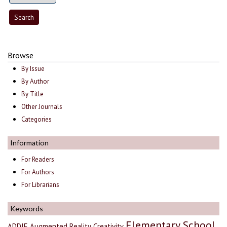
Browse
By Issue
By Author
By Title
Other Journals
Categories
Information
For Readers
For Authors
For Librarians
Keywords
Elementary School
ADDIE
Augmented Reality
Creativity