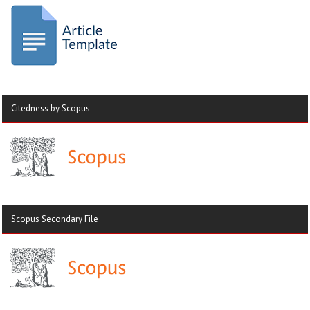
Citedness by Scopus
Scopus Secondary File