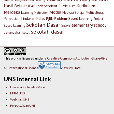
Hasil Belajar
Kurikulum
IPAS
Independent Curriculum
Merdeka
Model
Learning Motivation
Motivasi Belajar
Multicultural
Penelitian Tindakan Kelas
PjBL
Problem-Based Learning
Project-
Sekolah Dasar
elementary school
Siswa
Based Learning
sekolah dasar
perpindahan kalor.
This work is licensed under a
Creative Commons Attribution-ShareAlike
4.0 International License
View My Stats
UNS Internal Link
Universitas Sebelas Maret
LPPM UNS
Webmail UNS
Perpustakaan UNS