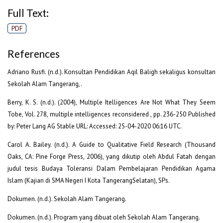
Full Text:
PDF
References
Adriano Rusfi. (n.d.). Konsultan Pendidikan Aqil Baligh sekaligus konsultan
Sekolah Alam Tangerang,.
Berry, K. S. (n.d.). (2004), Multiple Itelligences Are Not What They Seem
Tobe, Vol. 278, multiple intelligences reconsidered , pp. 236-250 Published
by: Peter Lang AG Stable URL: Accessed: 25-04-2020 06:16 UTC.
Carol A. Bailey. (n.d.). A Guide to Qualitative Field Research (Thousand
Oaks, CA: Pine Forge Press, 2006), yang dikutip oleh Abdul Fatah dengan
judul tesis Budaya Toleransi Dalam Pembelajaran Pendidikan Agama
Islam (Kajian di SMA Negeri I Kota TangerangSelatan), SPs.
Dokumen. (n.d.). Sekolah Alam Tangerang.
Dokumen. (n.d.). Program yang dibuat oleh Sekolah Alam Tangerang.