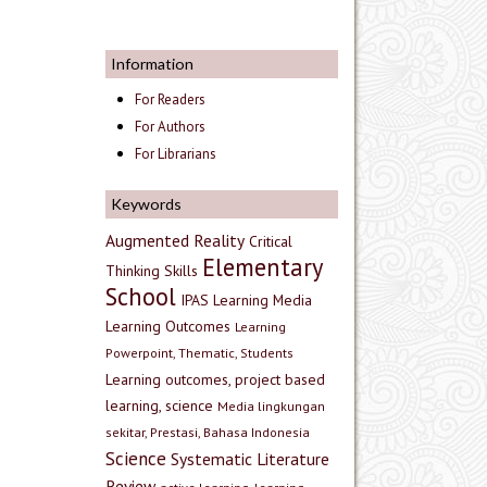
Information
For Readers
For Authors
For Librarians
Keywords
Augmented Reality
Critical
Elementary
Thinking Skills
School
IPAS
Learning Media
Learning Outcomes
Learning
Powerpoint, Thematic, Students
Learning outcomes, project based
learning, science
Media lingkungan
sekitar, Prestasi, Bahasa Indonesia
Science
Systematic Literature
Review