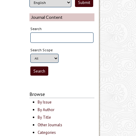
Journal Content
Search
Search Scope
Browse
By Issue
By Author
By Title
Other Journals
Categories