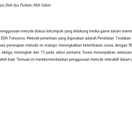
aya, Diah Ayu Purbani, Moh Salimi
tas penggunaan metode diskusi kelompok yang didukung media game dalam menin
 V SDN Tirtoyoso. Metode penelitian yang digunakan adalah Penelitian Tindakan
bahwa penerapan metode ini mampu meningkatkan keterlibatan siswa, dengan 90
us ketiga, meningkat dari 75 pada siklus pertama. Siswa menunjukkan antusias
 lebih baik. Temuan ini merekomendasikan penggunaan metode interaktif dalam