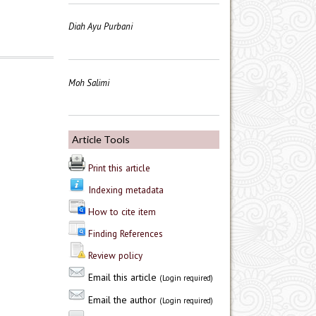
Diah Ayu Purbani
Moh Salimi
Article Tools
Print this article
Indexing metadata
How to cite item
Finding References
Review policy
Email this article
(Login required)
Email the author
(Login required)