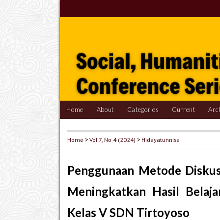
Home
About
Categories
Current
Arc
Home
>
Vol 7, No 4 (2024)
>
Hidayatunnisa
Penggunaan Metode Diskus
Meningkatkan Hasil Belaja
Kelas V SDN Tirtoyoso