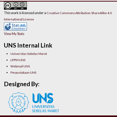
This work is licensed under a
Creative Commons Attribution-ShareAlike 4.0
International License
View My Stats
UNS Internal Link
Universitas Sebelas Maret
LPPM UNS
Webmail UNS
Perpustakaan UNS
Designed By: