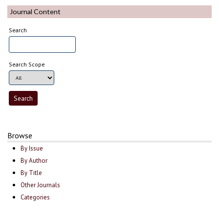
Journal Content
Search
Search Scope
Browse
By Issue
By Author
By Title
Other Journals
Categories