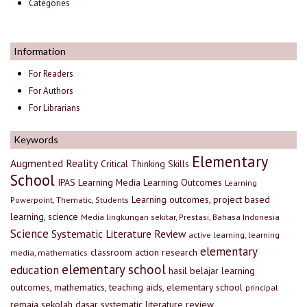
Categories
Information
For Readers
For Authors
For Librarians
Keywords
Elementary
Augmented Reality
Critical Thinking Skills
School
IPAS
Learning Media
Learning Outcomes
Learning
Learning outcomes, project based
Powerpoint, Thematic, Students
learning, science
Media lingkungan sekitar, Prestasi, Bahasa Indonesia
Science
Systematic Literature Review
active learning, learning
elementary
classroom action research
media, mathematics
elementary school
education
hasil belajar
learning
outcomes, mathematics, teaching aids, elementary school
principal
remaja
sekolah dasar
systematic literature review