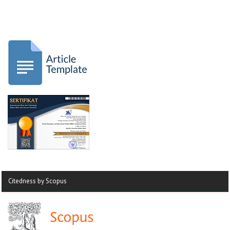
Citedness by Scopus