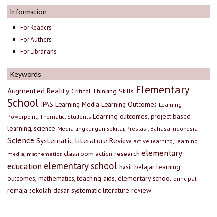
Information
For Readers
For Authors
For Librarians
Keywords
Elementary
Augmented Reality
Critical Thinking Skills
School
IPAS
Learning Media
Learning Outcomes
Learning
Learning outcomes, project based
Powerpoint, Thematic, Students
learning, science
Media lingkungan sekitar, Prestasi, Bahasa Indonesia
Science
Systematic Literature Review
active learning, learning
elementary
classroom action research
media, mathematics
elementary school
education
hasil belajar
learning
outcomes, mathematics, teaching aids, elementary school
principal
remaja
sekolah dasar
systematic literature review