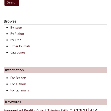
Browse
By Issue
By Author
By Title
Other Journals
Categories
Information
For Readers
For Authors
For Librarians
Keywords
Elementary
Augmented Reality
Critical Thinking Skills