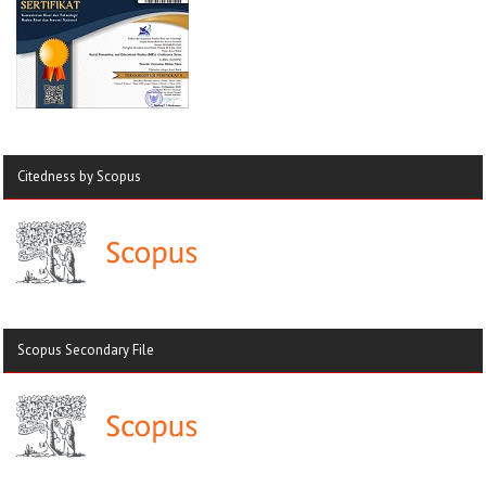
Citedness by Scopus
Scopus Secondary File