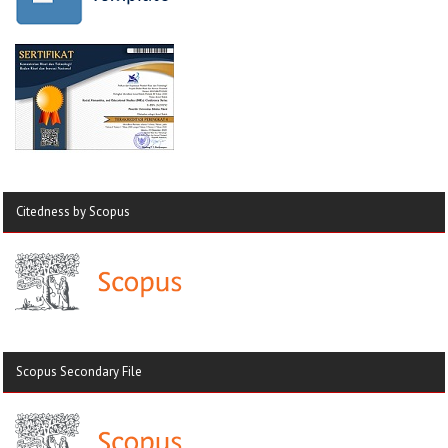
Citedness by Scopus
Scopus Secondary File