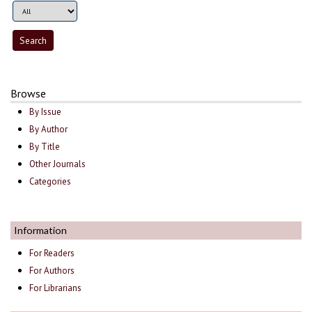
Browse
By Issue
By Author
By Title
Other Journals
Categories
Information
For Readers
For Authors
For Librarians