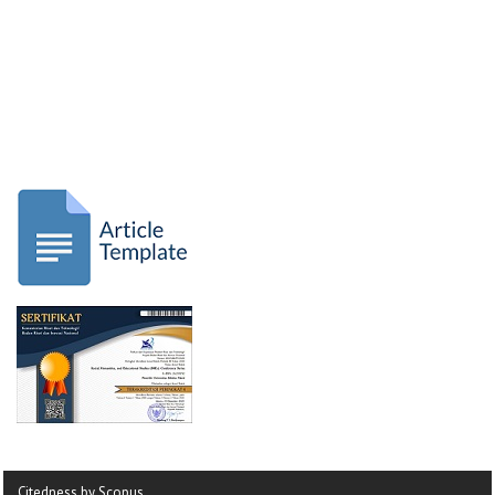
Citedness by Scopus