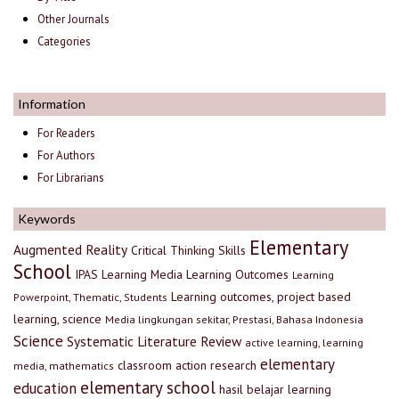
Other Journals
Categories
Information
For Readers
For Authors
For Librarians
Keywords
Elementary
Augmented Reality
Critical Thinking Skills
School
IPAS
Learning Media
Learning Outcomes
Learning
Learning outcomes, project based
Powerpoint, Thematic, Students
learning, science
Media lingkungan sekitar, Prestasi, Bahasa Indonesia
Science
Systematic Literature Review
active learning, learning
elementary
classroom action research
media, mathematics
elementary school
education
hasil belajar
learning