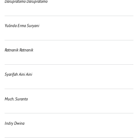
Darupratomo Darupratomo
Yulinda Erma Suryani
Ratnanik Ratnanik
Syarifah Aini Aini
Much. Suranto
Indry Dwina