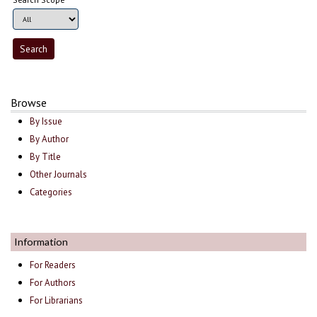
Browse
By Issue
By Author
By Title
Other Journals
Categories
Information
For Readers
For Authors
For Librarians