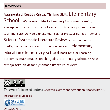
Keywords
Elementary
Augmented Reality
Critical Thinking Skills
School
IPAS
Learning Media
Learning Outcomes
Learning
Learning outcomes, project based
Powerpoint, Thematic, Students
learning, science
Media lingkungan sekitar, Prestasi, Bahasa Indonesia
Science
Systematic Literature Review
active learning, learning
elementary
classroom action research
media, mathematics
elementary school
education
hasil belajar
learning
outcomes, mathematics, teaching aids, elementary school
principal
remaja
sekolah dasar
systematic literature review
This work is licensed under a
Creative Commons Attribution-ShareAlike 4.0
International License
View My Stats