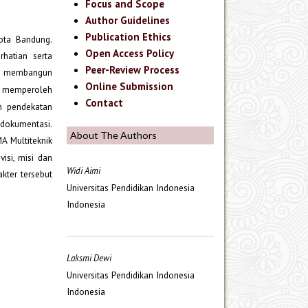
Focus and Scope
Author Guidelines
Publication Ethics
Kota Bandung.
Open Access Policy
hatian serta
Peer-Review Process
uk membangun
Online Submission
uk memperoleh
Contact
n pendekatan
dokumentasi.
About The Authors
A Multiteknik
isi, misi dan
Widi Aimi
akter tersebut
Universitas Pendidikan Indonesia
Indonesia
Laksmi Dewi
Universitas Pendidikan Indonesia
Indonesia