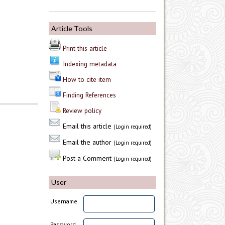
Article Tools
Print this article
Indexing metadata
How to cite item
Finding References
Review policy
Email this article
(Login required)
Email the author
(Login required)
Post a Comment
(Login required)
User
Username
Password