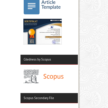
Citedness by Scopus
Scopus Secondary File