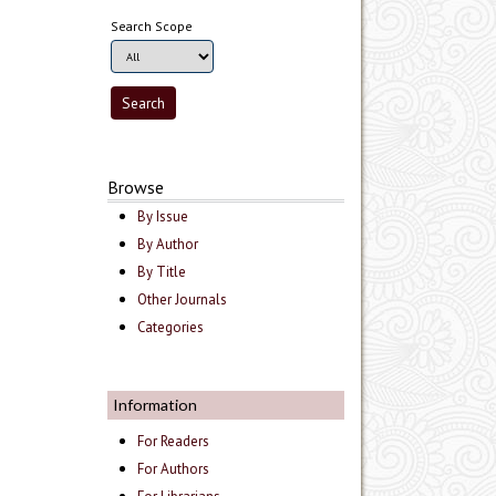
Search Scope
Browse
By Issue
By Author
By Title
Other Journals
Categories
Information
For Readers
For Authors