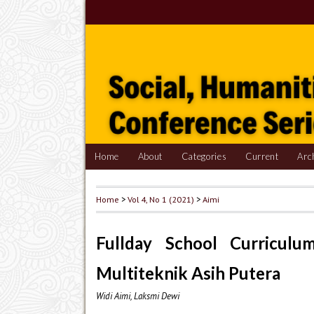
Home
About
Categories
Current
Arc
Home
>
Vol 4, No 1 (2021)
>
Aimi
Fullday School Curricul
Multiteknik Asih Putera
Widi Aimi, Laksmi Dewi