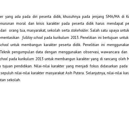
akter yang ada pada diri peserta didik, khusuhnya pada jenjang SMA/MA di 
urunan moral dan krisis karakter pada peserta didik harus mendapat per
 dari orang tua, masyarakat, sekolah serta
. Salah satu upaya unt
stakeholder
plementasikan
pada kurikulum 2013. Penelitian ini bertujuan unt
fullday school
untuk membangun karakter peserta didik. Penelitian ini menggunaka
school
. Teknik pengumpulan data dengan menggunakan observasi, wawancara dan 
pada kurikulum 2013 untuk membangun karakter yang di rancang oleh M
school
 tujuan pendidikan. Nilai-nilai karakter yang menjadi fokus didasarkan pada v
 sepuluh nilai-nilai karakter masyarakat Asih Putera. Selanjutnya, nilai-nilai kar
atan sekolah.