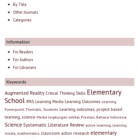
By Title
Other Journals
Categories
Information
For Readers
For Authors
For Librarians
Keywords
Elementary
Augmented Reality
Critical Thinking Skills
School
IPAS
Learning Media
Learning Outcomes
Learning
Learning outcomes, project based
Powerpoint, Thematic, Students
learning, science
Media lingkungan sekitar, Prestasi, Bahasa Indonesia
Science
Systematic Literature Review
active learning, learning
elementary
classroom action research
media, mathematics