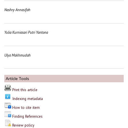
Nashry Annasifah
Yulia Kurniasari Putri Yantona
Ulya Makhmudah
Article Tools
Print this article
Indexing metadata
How to cite item
Finding References
Review policy