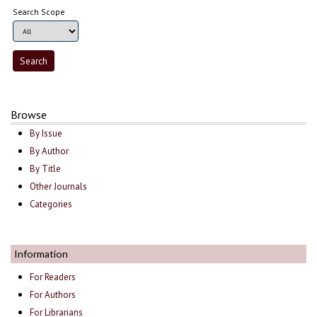
Search Scope
Browse
By Issue
By Author
By Title
Other Journals
Categories
Information
For Readers
For Authors
For Librarians