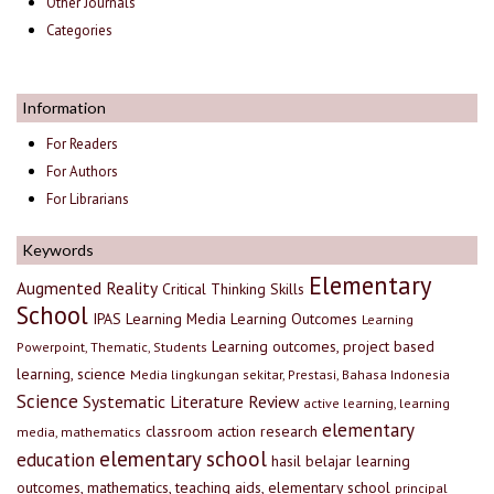
Other Journals
Categories
Information
For Readers
For Authors
For Librarians
Keywords
Elementary
Augmented Reality
Critical Thinking Skills
School
IPAS
Learning Media
Learning Outcomes
Learning
Learning outcomes, project based
Powerpoint, Thematic, Students
learning, science
Media lingkungan sekitar, Prestasi, Bahasa Indonesia
Science
Systematic Literature Review
active learning, learning
elementary
classroom action research
media, mathematics
elementary school
education
hasil belajar
learning
outcomes, mathematics, teaching aids, elementary school
principal