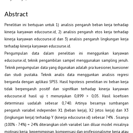
Abstract
Penelitian ini bertujuan untuk 1) analisis pengaruh beban kerja terhadap
kinerja karyawan educourse.id, 2) analisis pengaruh etos kerja terhadap
kinerja karyawan educourse.id dan 3) analisis pengaruh lingkungan kerja
terhadap kinerja karyawan educourse.id.
Pengumpulan data dalam penelitian ini menggunkan karyawan
educourse.id, teknik pengambilan sampel menggunakan sampling jenuh.
Teknik pengumpulan data yang digunakan adalah pra kuesioner, kuesioner
dan studi pustaka. Teknik analis data menggunkan analisis regresi
berganda dengan aplikasi SPSS. Hasil hipotesis penelitian ini beban kerja
tidak berpengaruh positif dan signifikan terhadap kinerja karyawan
educourse.id hasil uji t menunjukan 0,899 > 0,05. Hasil koefisien
determinasi uadalah sebesar 0,740. Artinya besarnya sumbangan
pengaruh variabel independen X1 (beban kerja), X2 (etos kerja) dan X3
(lingkungan kerja) terhadap Y (kinerja educourse.id) sebesar 74% . Sisanya
(100% - 74%) = 24% diterangkan oleh variabel lain diluar model misalnya
motivasi kerja, kepemimpinan, kompensasi dan profesionalisme kerja atau