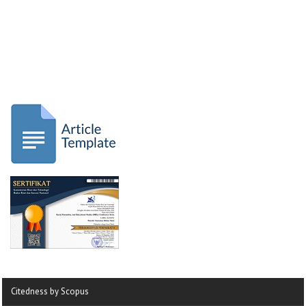
Citedness by Scopus